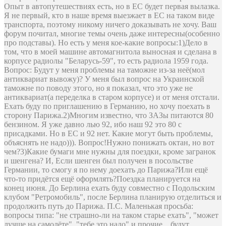
Опыт в автопутешествиях есть, но в ЕС будет первая вылазка.
Я не первый, кто в наше время выезжает в ЕС на таком виде
транспорта, поэтому никому ничего доказывать не хочу. Ваш
форум почитал, многие темы очень даже интересны(особенно
про подставы). Но есть у меня кое-какие вопросы:1)Дело в
том, что в моей машине автомагнитола выносная и сделана в
корпусе радиолы "Беларусь-59", то есть радиола 1959 года.
Вопрос: Будут у меня проблемы на таможне из-за неё(мол
антиквариат вывожу)? У меня был вопрос на Украинской
таможне по поводу этого, но я показал, что это уже не
антиквариат(а переделка в старом корпусе) и от меня отстали.
Ехать буду по приглашению в Германию, но хочу поехать в
сторону Парижа.2)Многим известно, что ЗАЗы питаются 80
бензином. Я уже давно лью 92, ибо наш 92 это 80 с
присадками. Но в ЕС и 92 нет. Какие могут быть проблемы,
объяснять не надо))). Вопрос!Нужно понижать октан, но вот
чем?3)Какие бумаги мне нужны для поездки, кроме загранок
и шенгена? И, Если шенген был получен в посольстве
Германии, то смогу я по нему доехать до Парижа?Или ещё
что-то придётся ещё оформлять?Поездка планируется на
конец июня. До Берлина ехать буду совместно с Подольским
клубом "Ретромобиль", после Берлина планирую отделиться и
продолжить путь до Парижа. П.С. Маленькая просьба:
вопросы типа: "не страшно-ли на таком старье ехать", "может
лучше на самолёте", "тебе это надо" и прочие....будут