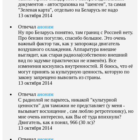
документов - автостраховка на "шенген", та самая
"Зеленая карта", отдельно на Беларусь не надо
13 октября 2014
Отвечал
аноним
Ну про Беларусь понятно, там границ с Россией нету.
Про бензин погуглю, спасибо большое. Это очень
важный фактор так, как у запорожца двигатель
воздушного охлаждения. Аппаратура внешне
выглядит, как старая радиола(собственно внешний
вид по задумке практически не изменён). Все
изменения коснулись внутренностей. Я боюсь, что её
могут принять за культурную ценность, которую по
закону запрещено вывозить из страны.
13 октября 2014
Отвечал
аноним
С радиолой не парьтесь, никакой "культурной
ценности" для таможни не представляет (у меня -
вызывает восхищение , сам люблю ретротехнику), но
мне очень интересно, как Вы её туда впихнули?
Двигатель, как я понял, 966 (30 лс)?
13 октября 2014
Отвечал
аноним