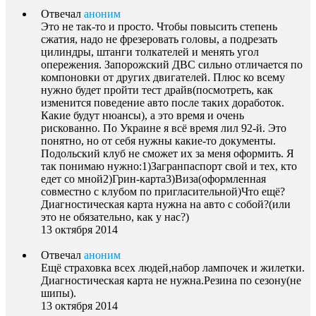
Отвечал
аноним
Это не так-то и просто. Чтобы повысить степень
сжатия, надо не фрезеровать головы, а подрезать
цилиндры, штанги толкателей и менять угол
опережения. Запорожский ДВС сильно отличается по
компоновки от других двигателей. Плюс ко всему
нужно будет пройти тест драйв(посмотреть, как
изменится поведение авто после таких доработок.
Какие будут нюансы), а это время и очень
рискованно. По Украине я всё время лил 92-й. Это
понятно, но от себя нужны какие-то документы.
Подольский клуб не сможет их за меня оформить. Я
так понимаю нужно:1)Загранпаспорт свой и тех, кто
едет со мной2)Грин-карта3)Виза(оформленная
совместно с клубом по пригласительной)Что ещё?
Диагностическая карта нужна на авто с собой?(или
это не обязательно, как у нас?)
13 октября 2014
Отвечал
аноним
Ещё страховка всех людей,набор лампочек и жилетки.
Диагностическая карта не нужна.Резина по сезону(не
шипы).
13 октября 2014