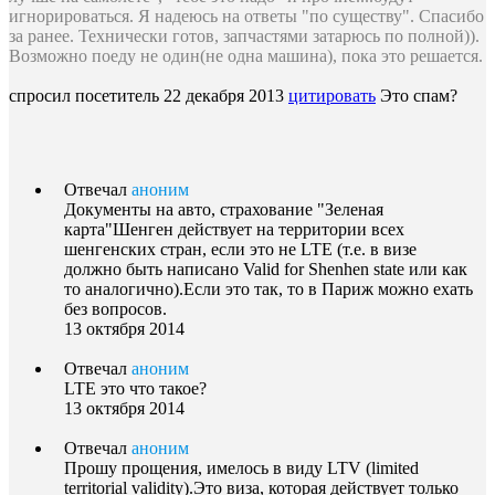
игнорироваться. Я надеюсь на ответы "по существу". Спасибо
за ранее. Технически готов, запчастями затарюсь по полной)).
Возможно поеду не один(не одна машина), пока это решается.
спросил посетитель
22 декабря 2013
цитировать
Это спам?
Отвечал
аноним
Документы на авто, страхование "Зеленая
карта"Шенген действует на территории всех
шенгенских стран, если это не LTE (т.е. в визе
должно быть написано Valid for Shenhen state или как
то аналогично).Если это так, то в Париж можно ехать
без вопросов.
13 октября 2014
Отвечал
аноним
LTE это что такое?
13 октября 2014
Отвечал
аноним
Прошу прощения, имелось в виду LTV (limited
territorial validity).Это виза, которая действует только