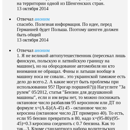
на территории одной из Шенгенских стран.
13 октября 2014
Отвечал
аноним
спасибо. Полезная информация. По идее, перед
Германией будет Польша. Поэтому шенген должен
быть общий
13 октября 2014
Отвечал
аноним
1. Я не великий автопутешественник (пересекал лишь
финскую, польскую и латвийскую границу на
машине), но на обородование автомобиля ни кто
внимания не обращал. Фины и латыши вообще в
машину носа не совали.. это украинской таможне есть
дело до всего.2. А какие могут быть проблемы при
использовании 95? Прогар поршней?))) Нагуглите "За
рулем" 05/2012, статья "Бензин для дедушкиной
машины", если и им веры нет, то можно поснижать
октановое число разбавляя 95 керосином или ДТ по
формуле x=(A-Б)/(A-45) 45 - октановое число
керосина (октановое число ДТ примерно 40). То есть,
если 95 бензин превратить в 80, надо x=(95-80)/(95-
45)=0.3 керосина соеденить с 0.7 бензина. Как то
так...3. Кроме стандартного набора водительских