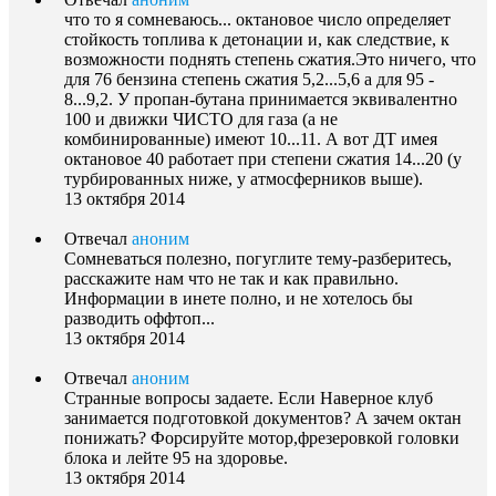
что то я сомневаюсь... октановое число определяет
стойкость топлива к детонации и, как следствие, к
возможности поднять степень сжатия.Это ничего, что
для 76 бензина степень сжатия 5,2...5,6 а для 95 -
8...9,2. У пропан-бутана принимается эквивалентно
100 и движки ЧИСТО для газа (а не
комбинированные) имеют 10...11. А вот ДТ имея
октановое 40 работает при степени сжатия 14...20 (у
турбированных ниже, у атмосферников выше).
13 октября 2014
Отвечал
аноним
Сомневаться полезно, погуглите тему-разберитесь,
расскажите нам что не так и как правильно.
Информации в инете полно, и не хотелось бы
разводить оффтоп...
13 октября 2014
Отвечал
аноним
Странные вопросы задаете. Если Наверное клуб
занимается подготовкой документов? А зачем октан
понижать? Форсируйте мотор,фрезеровкой головки
блока и лейте 95 на здоровье.
13 октября 2014