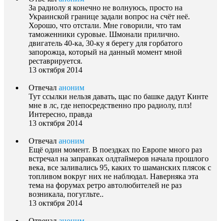
За радиолу я конечно не волнуюсь, просто на
Украинской границе задали вопрос на счёт неё.
Хорошо, что отстали. Мне говорили, что там
таможенники суровые. Шмонали прилично.
двигатель 40-ка, 30-ку я берегу для горбатого
запорожца, который на данный момент мной
реставрируется.
13 октября 2014
Отвечал
аноним
Тут ссылки нельзя давать, щас по башке дадут Кинте
мне в лс, где непосредственно про радиолу, плз!
Интересно, правда
13 октября 2014
Отвечал
аноним
Ещё один момент. В поездках по Европе много раз
встречал на заправках олдтаймеров начала прошлого
века, все заливались 95, каких то шаманских плясок с
топливом вокруг них не наблюдал. Наверняка эта
тема на форумах ретро автолюбителей не раз
возникала, погугльте..
13 октября 2014
Отвечал
аноним