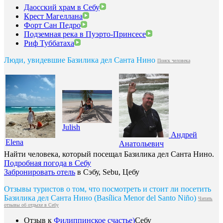
Даосский храм в Себу
Крест Магеллана
Форт Сан Педро
Подземная река в Пуэрто-Принсесе
Риф Туббатаха
Люди, увидевшие Базилика дел Санта Нино
Поиск человека
Julish
Андрей
Elena
Анатольевич
Найти человека, который посещал Базилика дел Санта Нино.
Подробная погода в Себу
Забронировать отель
в Сэбу, Sebu, Цебу
Отзывы туристов о том, что посмотреть и стоит ли посетить
Базилика дел Санта Нино (Basílica Menor del Santo Niño)
Читать
отзывы об отдыхе в Себу
Отзыв к
Филиппинское счастье)
Себу