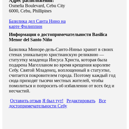
Адрес расположения:
Osmeña Boulevard, Cebu City
6000, Cebu, Phillipines
Базилика дел Санта Нино на
карте Филиппин
Информация о достопримечательности Basílica
Menor del Santo Niño
Базилика Миноре-дель-Санто-Ниньо хранит в своих
стенах уникальную христианскую реликвию —
статуэтку младенца Иисуса Христа, которая была
подарена Магелланом во время крещения королеве
Себу. Святой Младенец, воплощенный в статуэтке,
считается покровителем города. Поэтому каждый год
сюда приходят тысячи местных жителей, чтобы
помолиться и попросить об избавлении от всех бед и
несчастий.
Оставить отзыв
Я был тут!
Редактировать
Все
достопримечательности Себу