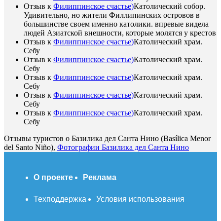
Отзыв к
Филиппинское счастье)
Католический собор.
Удивительно, но жители Филлипинских островов в
большинстве своем именно католики. впревые видела
людей Азиатской внешности, которые молятся у крестов
Отзыв к
Филиппинское счастье)
Католический храм.
Себу
Отзыв к
Филиппинское счастье)
Католический храм.
Себу
Отзыв к
Филиппинское счастье)
Католический храм.
Себу
Отзыв к
Филиппинское счастье)
Католический храм.
Себу
Отзыв к
Филиппинское счастье)
Католический храм.
Себу
Отзывы туристов о Базилика дел Санта Нино (Basílica Menor
del Santo Niño),
Фотографии Базилика дел Санта Нино
О проекте
Реклама
Техподдержка
Условия использования