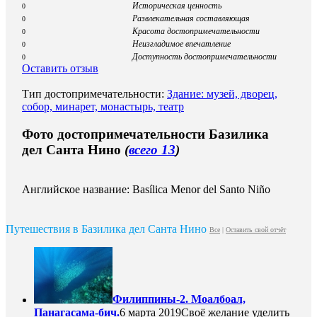
Историческая ценность
0
Развлекательная составляющая
0
Красота достопримечательности
0
Неизгладимое впечатление
0
Доступность достопримечательности
0
Оставить отзыв
Тип достопримечательности:
Здание: музей, дворец,
собор, минарет, монастырь, театр
Фото достопримечательности Базилика
дел Санта Нино
(
всего 13
)
Английское название: Basílica Menor del Santo Niño
Путешествия в Базилика дел Санта Нино
Все
|
Оставить свой отчёт
Филиппины-2. Моалбоал,
Панагасама-бич.
6 марта 2019
Своё желание уделить