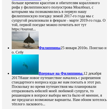
больше времени красотам и обитателям кораллового
рифа у филиппинского полуострова Моалбоал, с
которыми мы познакомились в первую нашу
филиппинскую поездку зимой 2017-го года мы с
супругой реализовали в феврале - марте 2019-го года. О
той, первой поездке можно почитать вот тут
https://tourout...
Филиппины
25 января 2010
о. Понглао и
о. Себу
Впервые на Филиппины.
12 декабря
2017
Наше новое путешествие началось с разрешения
стандартного вопроса куда же нам поехать в этот раз.
Поскольку во время путешествия мы планировали
отпразновать юбилей моей любимой супруги, то
решающим в вопросе выбора места было её мнение, я
же предлагал возможные варианты. Нам обоим хотелось
тёплого ласкового...