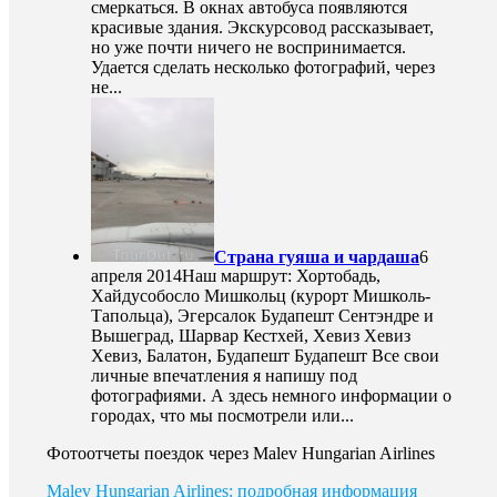
смеркаться. В окнах автобуса появляются
красивые здания. Экскурсовод рассказывает,
но уже почти ничего не воспринимается.
Удается сделать несколько фотографий, через
не...
Страна гуяша и чардаша
6
апреля 2014
Наш маршрут: Хортобадь,
Хайдусобосло Мишкольц (курорт Мишколь-
Тапольца), Эгерсалок Будапешт Сентэндре и
Вышеград, Шарвар Кестхей, Хевиз Хевиз
Хевиз, Балатон, Будапешт Будапешт Все свои
личные впечатления я напишу под
фотографиями. А здесь немного информации о
городах, что мы посмотрели или...
Фотоотчеты поездок через Malev Hungarian Airlines
Malev Hungarian Airlines: подробная информация