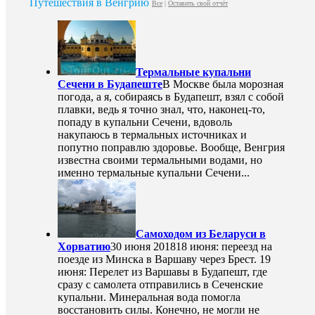
Путешествия в Венгрию
Все
|
Оставить свой отчёт
Термальные купальни
Сечени в Будапеште
В Москве была морозная
погода, а я, собираясь в Будапешт, взял с собой
плавки, ведь я точно знал, что, наконец-то,
попаду в купальни Сечени, вдоволь
накупаюсь в термальных источниках и
попутно поправлю здоровье. Вообще, Венгрия
известна своими термальными водами, но
именно термальные купальни Сечени...
Самоходом из Беларуси в
Хорватию
30 июня 2018
18 июня: переезд на
поезде из Минска в Варшаву через Брест. 19
июня: Перелет из Варшавы в Будапешт, где
сразу с самолета отправились в Сеченские
купальни. Минеральная вода помогла
восстановить силы. Конечно, не могли не