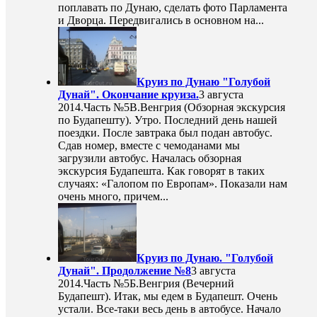
поплавать по Дунаю, сделать фото Парламента
и Дворца. Передвигались в основном на...
Круиз по Дунаю "Голубой
Дунай". Окончание круиза.
3 августа
2014
.Часть №5В.Венгрия (Обзорная экскурсия
по Будапешту). Утро. Последний день нашей
поездки. После завтрака был подан автобус.
Сдав номер, вместе с чемоданами мы
загрузили автобус. Началась обзорная
экскурсия Будапешта. Как говорят в таких
случаях: «Галопом по Европам». Показали нам
очень много, причем...
Круиз по Дунаю. "Голубой
Дунай". Продолжение №8
3 августа
2014
.Часть №5Б.Венгрия (Вечерний
Будапешт). Итак, мы едем в Будапешт. Очень
устали. Все-таки весь день в автобусе. Начало