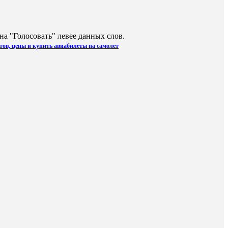
а "Голосовать" левее данных слов.
тов, цены и купить авиабилеты на самолет