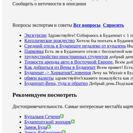
Сообщить о неточности в описании
Вопросы экспертам и советы
Все вопросы
Спросить
Экскурсии
Здравствуйте! Собираюсь в Будапешт с 1 по
Католическое рождество
Хотела бы поехать в Будапеш
Средний отель в Будапеште недалеко от купалень
Ищ
Парковка
Есть ли в Будапеште отели с бесплатной или
трудоустройство иностранных студентов
добрый день
Тонкости аренды авто в Восточной Европе.
Всем доб
Как добраться из Вены в Будапешт
Всем привет! Есть
Будапешт -> Хорватия/Словения
Лечу на Wizzair в Б
обмен валюты
здравствуйте!скажите пожалуйста как л
Будапешт-Вена, туда и обратно
Добрый день.Подскажи
Рекомендуем посмотреть
Достопримечательности. Самые интересные места
На кар
Купальня Сечени
Будапештский зоопарк
Замок Буда
Замок Вайдахуняд