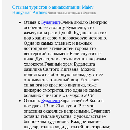
Отзывы туристов о авиакомпании Malev
Hungarian Airlines
Читать отзывы об отдыхе в Будапеште
Отзыв к
Будапешт
Очень люблю Венгрию,
особенно ее столицу Будапешт, это
жемчужина реки Дунай. Будапешт до сих
пор хранит свою многовековую историю.
Одна из самых главных и важных
достопримечательностей города это
венгерский парламент.Если спуститься
ниже Дунаю, там есть памятник жертвам
холокоста.Главный храм Будапешта
базилика Святого Иштвана. Можно
подняться на обзорную площадку, с нее
открывается отличный вид. Есть своя
синанога из красного кирпича, тоже
шикарно смотрится, это одна из самых
больших синагог в...
6 марта 2018
Отзыв к
Будапешт
Здравствуйте! Были в
поездке с 13 по 20 августа. Все мои
опасения оказались напрасными. Будапешт
оставил тёплые чувства, с удовольствием
бы поехала туда вновь. Каждое здание -
шедевр, только ходи да глазей по сторонам;