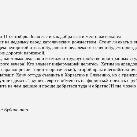
 11 сентября. Знаю все и как добраться и место жительства.
т на недельку перед католическим рождеством. Стоит ли ехать в э
ем недорогой отель в Будапеште недалеко от сечени Будем проездо
 не дорогой парковкой.
, насколько реально и возможно трудоустройство иностранных сту
рого вечера! Кто владеет информацией делитесь. Хотим на арендо
 пара вопросов - один теоретический, второй практический/технич
удапешт. Хочу оттуда съездить в Хорватию и Словению, но с транс
учше сделать 1-купить евро и обменять на форинты.2-поехать с ру
те на чем дешеле и проще добраться туда и обратно?И где можно
те Будапешта