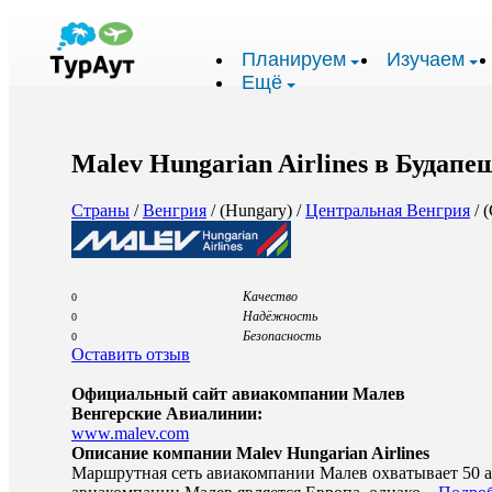
Планируем
Изучаем
Ещё
Malev Hungarian Airlines в Будапе
Страны
/
Венгрия
/ (Hungary) /
Центральная Венгрия
/ (
Качество
0
Надёжность
0
Безопасность
0
Оставить отзыв
Официальный сайт авиакомпании Малев
Венгерские Авиалинии:
www.malev.com
Описание компании Malev Hungarian Airlines
Маршрутная сеть авиакомпании Малев охватывает 50 аэ