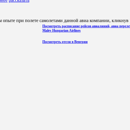
бнее
рассказать
 опыте при полете самолетами данной авиа компании, кликнув н
Посмотреть расписание рейсов авиалиний, авиа переле
Malev Hungarian Airlines
Посмотреть отели в Венгрии