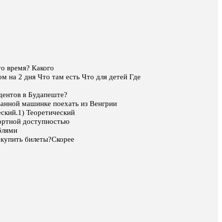
то время? Какого
м на 2 дня Что там есть Что для детей Где
дентов в Будапеште?
ванной машинке поехать из Венгрии
еский.1) Теоретический
портной доступностью
блями
 купить билеты?Скорее