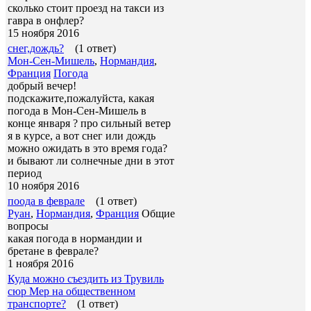
сколько стоит проезд на такси из
гавра в онфлер?
15 ноября 2016
снег,дождь?
(1 ответ)
Мон-Сен-Мишель
,
Нормандия
,
Франция
Погода
добрый вечер!
подскажите,пожалуйста, какая
погода в Мон-Сен-Мишель в
конце января ? про сильный ветер
я в курсе, а вот снег или дождь
можно ожидать в это время года?
и бывают ли солнечные дни в этот
период
10 ноября 2016
поода в феврале
(1 ответ)
Руан
,
Нормандия
,
Франция
Общие
вопросы
какая погода в нормандии и
бретане в феврале?
1 ноября 2016
Куда можно съездить из Трувиль
сюр Мер на общественном
транспорте?
(1 ответ)