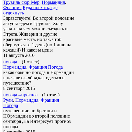
Трувиль-сюр-Мер
,
Нормандия
,
Франция
Куда поехать, где
отдохнуть
Здравствуйте! Во второй половине
августа едем в Трувиль. Хочу
узнать на чем можно съездить в
Этрета, Живерни и другие
красивые места, но так, чтоб
обернуться за 1 день (по 1 дню на
каждый) И каковы цены
11 августа 2016
погода
(1 ответ)
Нормандия
,
Франция
Погода
какая обычно погода в Нормандии
в начале октября,как одеться в
путешествие?
8 сентября 2015
погода --прогноз
(1 ответ)
Руан
,
Нормандия
,
Франция
Погода
путешествие по Бретани и
НОрмандии во второй половине
сентября ,На Интересует прогноз
погоды
8 сентября 2015