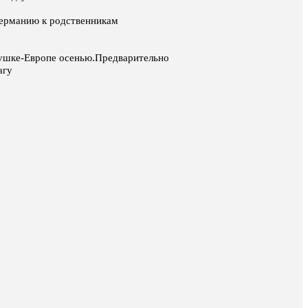
 германию к родственникам
арушке-Европе осенью.Предварительно
агу