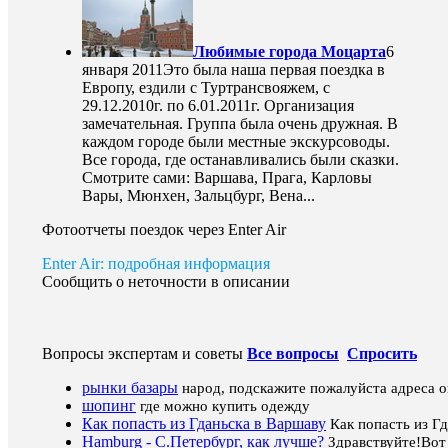
Любимые города Моцарта
6
января 2011
Это была наша первая поездка в
Европу, ездили с Туртрансвояжем, с
29.12.2010г. по 6.01.2011г. Организация
замечательная. Группа была очень дружная. В
каждом городе были местные экскурсоводы.
Все города, где останавливались были сказки.
Смотрите сами: Варшава, Прага, Карловы
Вары, Мюнхен, Зальцбург, Вена...
Фотоотчеты поездок через Enter Air
Enter Air: подробная информация
Сообщить о неточности в описании
Вопросы экспертам и советы
Все вопросы
Спросить
рынки базары
народ, подскажите пожалуйста адреса 
шопинг
где можно купить одежду
Как попасть из Гданьска в Варшаву
Как попасть из Г
Hamburg - С.Петербург, как лучше?
Здравствуйте!Вот