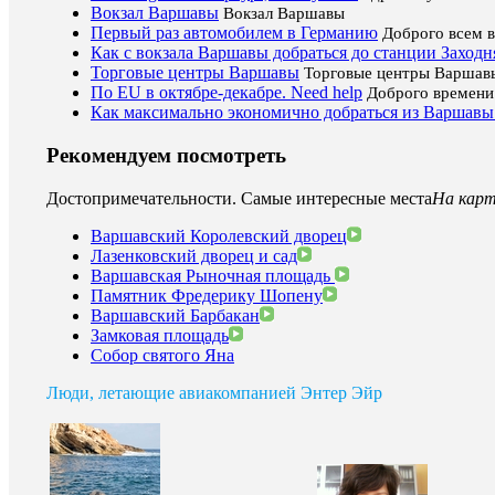
Вокзал Варшавы
Вокзал Варшавы
Первый раз автомобилем в Германию
Доброго всем в
Как с вокзала Варшавы добраться до станции Заходн
Торговые центры Варшавы
Торговые центры Варшав
По EU в октябре-декабре. Need help
Доброго времени 
Как максимально экономично добраться из Варшавы
Рекомендуем посмотреть
Достопримечательности. Самые интересные места
На кар
Варшавский Королевский дворец
Лазенковский дворец и сад
Варшавская Рыночная площадь
Памятник Фредерику Шопену
Варшавский Барбакан
Замковая площадь
Собор святого Яна
Люди, летающие авиакомпанией Энтер Эйр