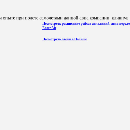
 опыте при полете самолетами данной авиа компании, кликнув н
Посмотреть расписание рейсов авиалиний, авиа переле
Enter Air
Посмотреть отели в Польше