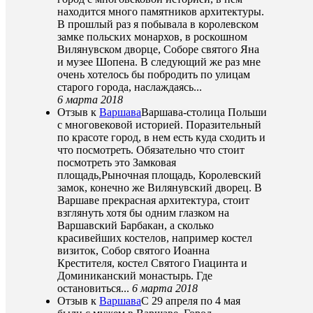
находится много памятников архитектуры.
В прошлый раз я побывала в королевском
замке польских монархов, в роскошном
Вилянувском дворце, Соборе святого Яна
и музее Шопена. В следующий же раз мне
очень хотелось бы побродить по улицам
старого города, наслаждаясь...
6 марта 2018
Отзыв к
Варшава
Варшава-столица Польши
с многовековой историей. Поразительный
по красоте город, в нем есть куда сходить и
что посмотреть. Обязательно что стоит
посмотреть это Замковая
площадь,Рыночная площадь, Королевский
замок, конечно же Вилянувский дворец. В
Варшаве прекрасная архитектура, стоит
взглянуть хотя бы одним глазком на
Варшавский Барбакан, а сколько
красивейших костелов, например костел
визиток, Собор святого Иоанна
Крестителя, костел Святого Гиацинта и
Доминиканский монастырь. Где
остановиться...
6 марта 2018
Отзыв к
Варшава
С 29 апреля по 4 мая