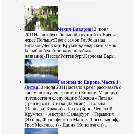
Чехия-Бавария
12 июня
2011
На автобусе большой группой от Бреста
через Польшу:Прага,замок Глубока над
Влтавой,Чешский Крумлов,баварский замок
Белый лебедь(или камень,забыла
название),Пассау,Роттенбург.Карловы Вары.
Галопом по Европе. Часть 1 -
Литва
30 июля 2011
Настало время рассказать о
своем автопутешествии по Европе. Маршрут
путешествия следующий: Москва - Латвия
(транзитом) - Литва (Зарасай) - Польша
(Варшава, Краков) - Чехия (Брно, Чешский
Крумлов) - Австрия (Зальцбург) - Германия
(Этталь, Франкфурт на Майне, Дюссельдорф,
Грос Мекельсен) - Дания (Копенгаген)...