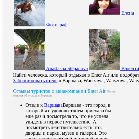
Елена
Фотограф
Anastasiia Stepanova
Валенти
Найти человека, который отдыхал в Enter Air или подобр
Забронировать отель
в Варшава, Warszawa, Warszowa, Wars
Отзывы туристов о авиакомпании Enter Air
Читать
отзывы об отдыхе в Варшаве
Отзыв к
Варшава
Варшава - это город, в
который я с удовольствием приехала бы
ещё раз и посмотрела то, что не успела
увидеть в первое путешествие. А
посмотреть действительно есть что:
дворцы и парки, музеи и галереи. Это
город с многовековой историей, в нем