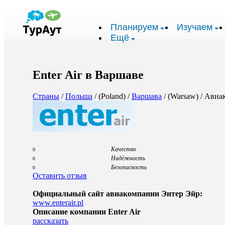
Планируем
Изучаем
Ещё
Enter Air в Варшаве
Страны
/
Польша
/ (Poland) /
Варшава
/ (Warsaw) / Ави
Качество
0
Надёжность
0
Безопасность
0
Оставить отзыв
Официальный сайт авиакомпании Энтер Эйр:
www.enterair.pl
Описание компании Enter Air
рассказать