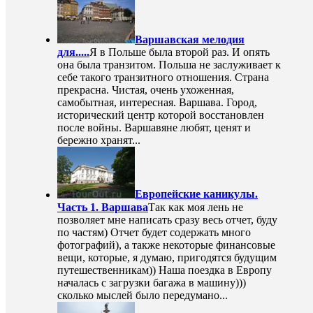
Варшавская мелодия
для.....
Я в Польше была второй раз. И опять
она была транзитом. Польша не заслуживает к
себе такого транзитного отношения. Страна
прекрасна. Чистая, очень ухоженная,
самобытная, интересная. Варшава. Город,
исторический центр которой восстановлен
после войны. Варшавяне любят, ценят и
бережно хранят...
Европейские каникулы.
Часть 1. Варшава
Так как моя лень не
позволяет мне написать сразу весь отчет, буду
по частям) Отчет будет содержать много
фотографий), а также некоторые финансовые
вещи, которые, я думаю, пригодятся будущим
путешественникам)) Наша поездка в Европу
началась с загрузки багажа в машину)))
сколько мыслей было передумано...