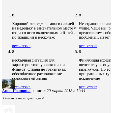
8
8
Хороший коттедж на многих людей
Не страшно оставля
на недельку в замечательном месте у
улице. Чаще мы, ро
озера со всем включенным и баней -
представляем собо
по традиции в несколько
проблемы.Бывает в
весь отзыв
весь отзыв
8
8
необычная ситуация для
Финляндия входит 
характеристики уровня жизни
шенгенскую зону. 
финнов. Страна не транзитная,
виза нужна. Но ест
обособленное расположение
приграничных тури
осложняет ей жизнь
исключение
весь отзыв
весь отзыв
Анна Иоановна
написал
20 марта 2013 в 11:44
Отличное место для отдыха!