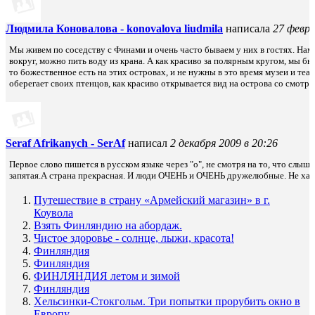
Людмила Коновалова - konovalova liudmila
написала
27 февра
Мы живем по соседству с Финами и очень часто бываем у них в гостях. Нам 
вокруг, можно пить воду из крана. А как красиво за полярным кругом, мы бы
то божественное есть на этих островах, и не нужны в это время музеи и теа
оберегает своих птенцов, как красиво открывается вид на острова со смотро
Seraf Afrikanych - SerAf
написал
2 декабря 2009 в 20:26
Первое слово пишется в русском языке через "о", не смотря на то, что слышит
запятая.А страна прекрасная. И люди ОЧЕНЬ и ОЧЕНЬ дружелюбные. Не хамы,
Путешествие в страну «Армейский магазин» в г.
Коувола
Взять Финляндию на абордаж.
Чистое здоровье - солнце, лыжи, красота!
Финляндия
Финляндия
ФИНЛЯНДИЯ летом и зимой
Финляндия
Хельсинки-Стокгольм. Три попытки прорубить окно в
Европу.