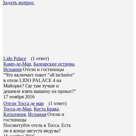
Задать вопрос
Lido Palace
(1 ответ)
Камп-де-Мар
,
Балеарские острова
,
Испания
Отели и гостиницы
"Что включает пакет "all inclusive"
в отеле LIDO PALACE 4 на
Майорке? Где там лучше и
дешевле взять машину на прокат?"
17 ноября 2016
Отели Тосса де мар
(1 ответ)
Тосса-де-Мар
,
Коста Брава,
Каталония
,
Испания
Отели и
гостиницы
Посоветуйте отель в Тосса. Есть
ли в конце августа медузы?