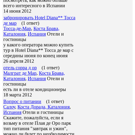
посмотреть, как можно больше
всего интересного в Испании
14 июня 2012
забронировать Hotel Diana** Тосса
де мар
(1 ответ)
Тосса-де-Мар
,
Коста Брава,
Каталония
,
Испания
Отели и
гостиницы
у какого оператора можно купить
тур в Hotel Diana** Тосса де мар с
середины июня по конец июня
26 апреля 2012
отель сорра д ор
(1 ответ)
Малграт де Мар
,
Коста Брава,
Каталония
,
Испания
Отели и
гостиницы
есть ли в отеле кондиционеры
18 марта 2012
Вопрос о питании
(1 ответ)
Салоу
,
Коста Дорада, Каталония
,
Испания
Отели и гостиницы
Скажите, пожалуйста, если я
возьму в отеле Плая де Оро парк
тип питания "завтрак и ужин",
можно ли будет по необходимости