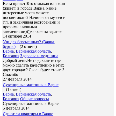
Всем привет!Кто отдыхал или жил
(живет) в городе Варна, какие
интересные места можете
посоветовать? Начиная от музеев и
т.п. и заканчивая ресторанами и
прочими злачными
заведениями))))За советы заранее
14 октября 2014
Узи для беременных? (Варна,
бургас)
(2 ответа)
Варна
,
Варненская область
,
Болгария
Здоровье и медицина
Добрый день.Не подскажите где
можно сделать качественно в этих
двух городах? Сколь будет стоить?
Спасибо
27 февраля 2014
Сувенирные магазины в Варне
(1 ответ)
Варна
,
Варненская область
,
Болгария
Общие вопросы
Сувенирные магазины в Варне
5 февраля 2014
Сдают ли квартиры в Варне