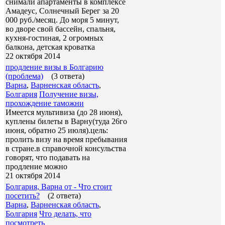
снимали апартаменты в комплексе
Амадеус, Солнечный Берег за 20
000 руб./месяц. До моря 5 минут,
во дворе свой бассейн, спальня,
кухня-гостиная, 2 огромных
балкона, детская кроватка
22 октября 2014
продление визы в Болгарию
(проблема)
(3 ответа)
Варна
,
Варненская область
,
Болгария
Получение визы,
прохождение таможни
Имеется мультивиза (до 28 июня),
куплены билеты в Варну(туда 26го
июня, обратно 25 июля).цель:
пролить визу на время пребывания
в стране.в справочной консульства
говорят, что подавать на
продление можно
21 октября 2014
Болгария, Варна от - Что стоит
посетить?
(2 ответа)
Варна
,
Варненская область
,
Болгария
Что делать, что
посмотреть