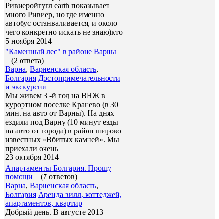
Ривиеройгугл earth показывает
много Ривиер, но где именно
автобус останваливается, и около
чего конкретно искать не знаю)кто
5 ноября 2014
"Каменный лес" в районе Варны
(2 ответа)
Варна
,
Варненская область
,
Болгария
Достопримечательности
и экскурсии
Мы живем 3 -й год на ВНЖ в
курортном поселке Кранево (в 30
мин. на авто от Варны). На днях
ездили под Варну (10 минут езды
на авто от города) в район широко
известных «Вбитых камней». Мы
приехали очень
23 октября 2014
Апартаменты Болгария. Прошу
помощи
(7 ответов)
Варна
,
Варненская область
,
Болгария
Аренда вилл, коттеджей,
апартаментов, квартир
Добрый день. В августе 2013