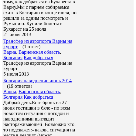
тому, как добраться из Бухареста в
Варну.Мы с парнем собираемся
ехать в Болгарию в конце июля, но
решили за одним посмотреть и
Румынию. Купили билеты в
Бухарест на 25 июля
21 июля 2013
Трансфер из аэропорта Варны на
курорт
(1 ответ)
Варна
,
Варненская область
,
Болгария
Как добраться
Трансфер из аэропорта Варны на
курорт
5 июля 2013
Болгария наводнение июнь 2014
(19 ответов)
Варна
,
Варненская область
,
Болгария
Как добраться
Добрый день.Есть бронь на 27
июня гостишки в бяле - по всем
новостям ситуация с погодой и
наводнениями выглядит
настораживающей .Возможно кто-
то подскажет:- какова ситуация на
месте в реалиях (может