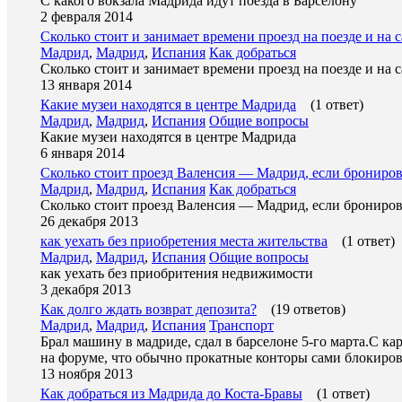
С какого вокзала Мадрида идут поезда в Барселону
2 февраля 2014
Сколько стоит и занимает времени проезд на поезде и на
Мадрид
,
Мадрид
,
Испания
Как добраться
Сколько стоит и занимает времени проезд на поезде и на
13 января 2014
Какие музеи находятся в центре Мадрида
(1 ответ)
Мадрид
,
Мадрид
,
Испания
Общие вопросы
Какие музеи находятся в центре Мадрида
6 января 2014
Сколько стоит проезд Валенсия — Мадрид, если бронирова
Мадрид
,
Мадрид
,
Испания
Как добраться
Сколько стоит проезд Валенсия — Мадрид, если бронирова
26 декабря 2013
как уехать без приобретения места жительства
(1 ответ)
Мадрид
,
Мадрид
,
Испания
Общие вопросы
как уехать без приобритения недвижимости
3 декабря 2013
Как долго ждать возврат депозита?
(19 ответов)
Мадрид
,
Мадрид
,
Испания
Транспорт
Брал машину в мадриде, сдал в барселоне 5-го марта.С ка
на форуме, что обычно прокатные конторы сами блокиро
13 ноября 2013
Как добраться из Мадрида до Коста-Бравы
(1 ответ)