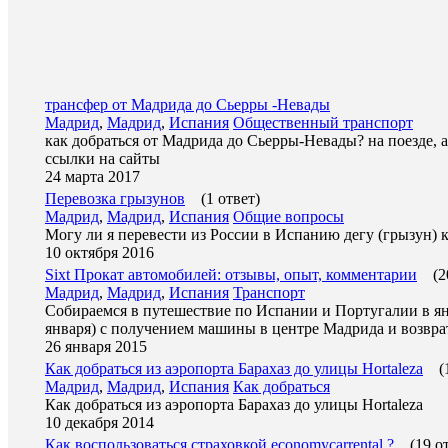
трансфер от Мадрида до Сьерры -Невады
Мадрид
,
Мадрид
,
Испания
Общественный транспорт
как добраться от Мадрида до Сьерры-Невады? на поезде, ав
ссылки на сайты
24 марта 2017
Перевозка грызунов
(1 ответ)
Мадрид
,
Мадрид
,
Испания
Общие вопросы
Могу ли я перевести из России в Испанию дегу (грызун) к
10 октября 2016
Sixt Прокат автомобилей: отзывы, опыт, комментарии
(2
Мадрид
,
Мадрид
,
Испания
Транспорт
Собираемся в путешествие по Испании и Португалии в янва
января) с получением машины в центре Мадрида и возвра
26 января 2015
Как добраться из аэропорта Барaхаз до улицы Hortaleza
(
Мадрид
,
Мадрид
,
Испания
Как добраться
Как добраться из аэропорта Барaхаз до улицы Hortaleza
10 декабря 2014
Как воспользоваться страховкой economycarrental ?
(19 о