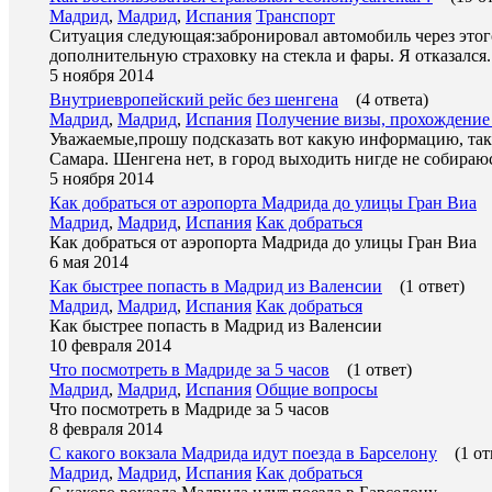
Мадрид
,
Мадрид
,
Испания
Транспорт
Ситуация следующая:забронировал автомобиль через этого
дополнительную страховку на стекла и фары. Я отказался.
5 ноября 2014
Внутриевропейский рейс без шенгена
(4 ответа)
Мадрид
,
Мадрид
,
Испания
Получение визы, прохождение
Уважаемые,прошу подсказать вот какую информацию, так 
Самара. Шенгена нет, в город выходить нигде не собираю
5 ноября 2014
Как добраться от аэропорта Мадрида до улицы Гран Виа
Мадрид
,
Мадрид
,
Испания
Как добраться
Как добраться от аэропорта Мадрида до улицы Гран Виа
6 мая 2014
Как быстрее попасть в Мадрид из Валенсии
(1 ответ)
Мадрид
,
Мадрид
,
Испания
Как добраться
Как быстрее попасть в Мадрид из Валенсии
10 февраля 2014
Что посмотреть в Мадриде за 5 часов
(1 ответ)
Мадрид
,
Мадрид
,
Испания
Общие вопросы
Что посмотреть в Мадриде за 5 часов
8 февраля 2014
С какого вокзала Мадрида идут поезда в Барселону
(1 от
Мадрид
,
Мадрид
,
Испания
Как добраться