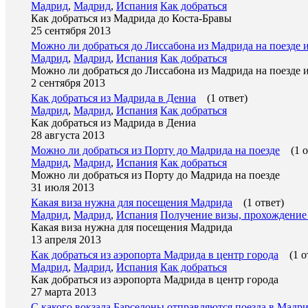
Мадрид
,
Мадрид
,
Испания
Как добраться
Как добраться из Мадрида до Коста-Бравы
25 сентября 2013
Можно ли добраться до Лиссабона из Мадрида на поезде и
Мадрид
,
Мадрид
,
Испания
Как добраться
Можно ли добраться до Лиссабона из Мадрида на поезде и
2 сентября 2013
Как добраться из Мадрида в Дениа
(1 ответ)
Мадрид
,
Мадрид
,
Испания
Как добраться
Как добраться из Мадрида в Дениа
28 августа 2013
Можно ли добраться из Порту до Мадрида на поезде
(1 
Мадрид
,
Мадрид
,
Испания
Как добраться
Можно ли добраться из Порту до Мадрида на поезде
31 июля 2013
Какая виза нужна для посещения Мадрида
(1 ответ)
Мадрид
,
Мадрид
,
Испания
Получение визы, прохождение
Какая виза нужна для посещения Мадрида
13 апреля 2013
Как добраться из аэропорта Мадрида в центр города
(1 о
Мадрид
,
Мадрид
,
Испания
Как добраться
Как добраться из аэропорта Мадрида в центр города
27 марта 2013
С какого вокзала Барселоны отправляются поезда в Мадр