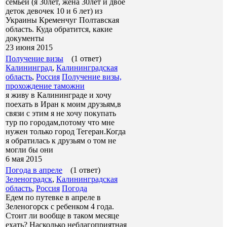
семьей (я 30лет, жена 30лет и двое
деток девочек 10 и 6 лет) из
Украины Кременчуг Полтавская
область. Куда обратится, какие
документы
23 июня 2015
Получение визы
(1 ответ)
Калининград
,
Калининградская
область
,
Россия
Получение визы,
прохождение таможни
я живу в Калининграде и хочу
поехать в Иран к моим друзьям,в
связи с этим я не хочу покупать
тур по городам,потому что мне
нужен только город Тегеран.Когда
я обратилась к друзьям о том не
могли бы они
6 мая 2015
Погода в апреле
(1 ответ)
Зеленоградск
,
Калининградская
область
,
Россия
Погода
Едем по путевке в апреле в
Зеленогорск с ребенком 4 года.
Стоит ли вообще в таком месяце
ехать? Насколько неблагоприятная