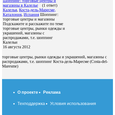
Шоппинг: торговые центры и
магазины в Калелье
(1 ответ)
Калелья
,
Коста-дель-Маресме,
Каталония
,
Испания
Шоппинг:
торговые центры и магазины
Подскажите и расскажите по теме
торговые центры, рынки одежды и
украшений, магазины с
распродажами, т.е. шоппинг
Калельи
16 августа 2012
торговые центры, рынки одежды и украшений, магазины с
распродажами, т.е. шоппинг Коста-дель-Маресме (Costa-del-
Maresme)
О проекте
Реклама
Техподдержка
Условия использования