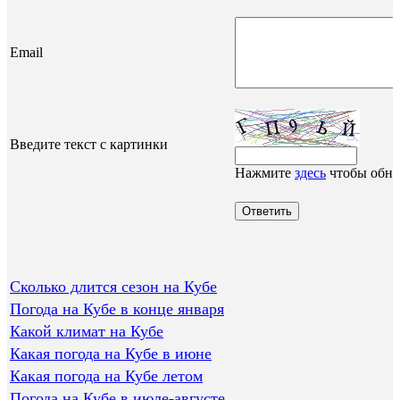
Email
Введите текст с картинки
Нажмите
здесь
чтобы обно
Сколько длится сезон на Кубе
Погода на Кубе в конце января
Какой климат на Кубе
Какая погода на Кубе в июне
Какая погода на Кубе летом
Погода на Кубе в июле-августе