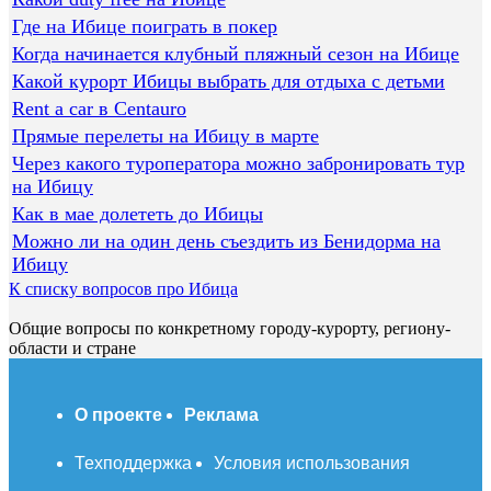
Где на Ибице поиграть в покер
Когда начинается клубный пляжный сезон на Ибице
Какой курорт Ибицы выбрать для отдыха с детьми
Rent a car в Centauro
Прямые перелеты на Ибицу в марте
Через какого туроператора можно забронировать тур
на Ибицу
Как в мае долететь до Ибицы
Можно ли на один день съездить из Бенидорма на
Ибицу
К списку вопросов про Ибица
Общие вопросы по конкретному городу-курорту, региону-
области и стране
О проекте
Реклама
Техподдержка
Условия использования