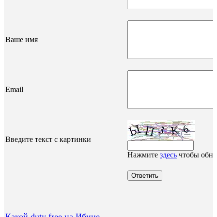
Ваше имя
Email
Введите текст с картинки
Нажмите
здесь
чтобы обно
Какой duty free на Ибице