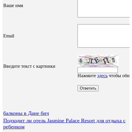
Ваше имя
Email
Введите текст с картинки
Нажмите
здесь
чтобы обно
балконы в Дане бич
Подходит ли отель Jasmine Palace Resort для отдыха с
ребенком