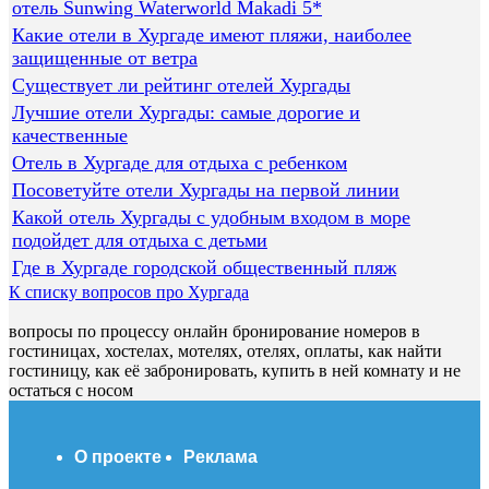
отель Sunwing Waterworld Makadi 5*
Какие отели в Хургаде имеют пляжи, наиболее
защищенные от ветра
Существует ли рейтинг отелей Хургады
Лучшие отели Хургады: самые дорогие и
качественные
Отель в Хургаде для отдыха с ребенком
Посоветуйте отели Хургады на первой линии
Какой отель Хургады с удобным входом в море
подойдет для отдыха с детьми
Где в Хургаде городской общественный пляж
К списку вопросов про Хургада
вопросы по процессу онлайн бронирование номеров в
гостиницах, хостелах, мотелях, отелях, оплаты, как найти
гостиницу, как её забронировать, купить в ней комнату и не
остаться с носом
О проекте
Реклама