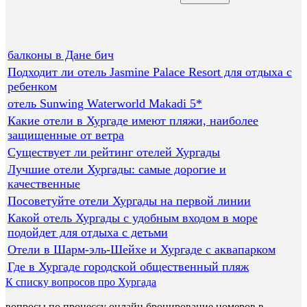
балконы в Дане бич
Подходит ли отель Jasmine Palace Resort для отдыха с
ребенком
отель Sunwing Waterworld Makadi 5*
Какие отели в Хургаде имеют пляжи, наиболее
защищенные от ветра
Существует ли рейтинг отелей Хургады
Лучшие отели Хургады: самые дорогие и
качественные
Посоветуйте отели Хургады на первой линии
Какой отель Хургады с удобным входом в море
подойдет для отдыха с детьми
Отели в Шарм-эль-Шейхе и Хургаде с аквапарком
Где в Хургаде городской общественный пляж
К списку вопросов про Хургада
вопросы по процессу онлайн бронирование номеров в