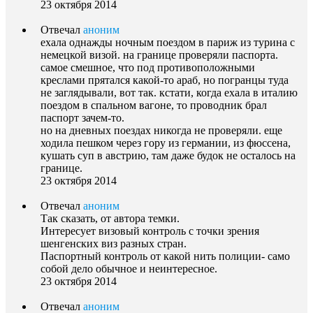
23 октября 2014
Отвечал
аноним
ехала однажды ночным поездом в париж из турина с
немецкой визой. на границе проверяли паспорта.
самое смешное, что под противоположными
креслами прятался какой-то араб, но погранцы туда
не заглядывали, вот так. кстати, когда ехала в италию
поездом в спальном вагоне, то проводник брал
паспорт зачем-то.
но на дневных поездах никогда не проверяли. еще
ходила пешком через гору из германии, из фюссена,
кушать суп в австрию, там даже будок не осталось на
границе.
23 октября 2014
Отвечал
аноним
Так сказать, от автора темки.
Интересует визовый контроль с точки зрения
шенгенских виз разных стран.
Паспортный контроль от какой нить полиции- само
собой дело обычное и неинтересное.
23 октября 2014
Отвечал
аноним