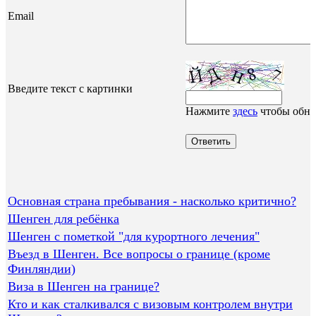
Email
Введите текст с картинки
Нажмите
здесь
чтобы обно
Основная страна пребывания - насколько критично?
Шенген для ребёнка
Шенген с пометкой "для курортного лечения"
Въезд в Шенген. Все вопросы о границе (кроме
Финляндии)
Виза в Шенген на границе?
Кто и как сталкивался с визовым контролем внутри