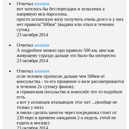
Отвечал
аноним
вот хотелось бы без пересадки в хельсенки а
напрямую мск-барселона.
просто испанскую визу получить очень долго и у них
нет правила"500км" (выдача или отказ в течении
суток).
23 октября 2014
Отвечал
аноним
А подробнее можно про правило 500 км, мне как
живущему гораздо дальше это было бы интересно
23 октября 2014
Отвечал
аноним
если человек прописан дальше чем 500км от
консульства - то его прошение о визе рассматривается
в течении 2х суток(у финов).
в германском посольстве в новосибе что то подобное
есть.
а вот у испанцев итальянцев этог нет ...(вообще не
только у них)
в омске сделать шенген через посредника стоит от
230 евро и времени ожидания 2-х недель. (чтоб не
ездить в москву)
23 октября 2014