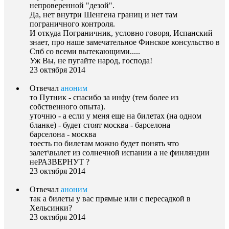
непроверенной "дезой".
Да, нет внутри Шенгена границ и нет там
пограничного контроля.
И откуда Пограничник, условно говоря, Испанский
знает, про наше замечательное Финское консульство в
Спб со всеми вытекающими.....
Уж Вы, не пугайте народ, господа!
23 октября 2014
Отвечал
аноним
то Путник - спасибо за инфу (тем более из
собственного опыта).
уточню - а если у меня еще на билетах (на одном
бланке) - будет стоят москва - барселона
барселона - москва
тоесть по билетам можно будет понять что
залет\вылет из солнечной испании а не финляндии
неРАЗВЕРНУТ ?
23 октября 2014
Отвечал
аноним
так а билеты у вас прямые или с пересадкой в
Хельсинки?
23 октября 2014