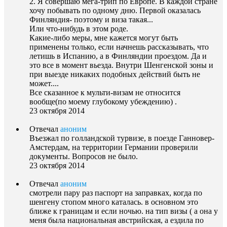
2. Я совершаю мега-трип по Европе. В каждой стране
хочу побывать по одному дню. Первой оказалась
Финляндия- поэтому и виза такая...
Или что-нибудь в этом роде.
Какие-либо меры, мне кажется могут быть
применены только, если начнешь рассказывать, что
летишь в Испанию, а в Финляндии проездом. Да и
это все в момент вьезда. Внутри Шенгенской зоны и
при выезде никаких подобных действий быть не
может....
Все сказанное к мульти-визам не относится
вообще(по моему глубокому убеждению) .
23 октября 2014
Отвечал
аноним
Въезжал по голландской турвизе, в поезде Ганновер-
Амстердам, на территории Германии проверили
документы. Вопросов не было.
23 октября 2014
Отвечал
аноним
смотрели пару раз паспорт на заправках, когда по
шенгену стопом много каталась. в основном это
ближе к границам и если ночью. на тип визы ( а она у
меня была национальная австрийская, а ездила по