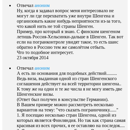
Отвечал
аноним
Ну, когда я задавал вопрос меня интересовало не
могут ли где перехватить уже внутри Шенгена и
организовать какие нибудь неприятности из-за того,
что какой нить не той страны Шенген.
Пример, про который я знаю. С финским шенгеном
летишь Россия-Хельсинки-дальше в Шенген. Так вот
если на погранконтроле увидят такое, то есть шанс
обратно в Россию тем же самолётом отбыть.
Что то подобное интересует.
23 октября 2014
Отвечал
аноним
А есть ли основания для подобных действий.........
Ведь виза, выданная одной из стран Шенгенского
соглашения действует на всей территории шенгена..
К тому же на одни и те же числа я не могу иметь две
Шенгенские визы.
(Ответ был получен в консульстве Германии).
В Вашем примере можно рассмотреть несколько
вариантов на тему: "что сказать пограничнику......"
1. Я посещаю несколько стран Шенгена, одной из
которых является Финляндия. Но так как страна самая
красивая из всех прочих, я ее оставляю на последок....