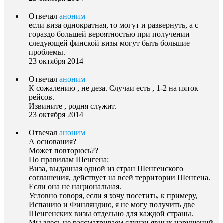
Отвечал
аноним
если виза однократная, то могут и развернуть, а с
гораздо большей вероятностью при получении
следующей финской визы могут быть большие
проблемы.
23 октября 2014
Отвечал
аноним
К сожалению , не деза. Случаи есть , 1-2 на пяток
рейсов.
Извините , родня служит.
23 октября 2014
Отвечал
аноним
А основания?
Может повторюсь??
По правилам Шенгена:
Виза, выданная одной из стран Шенгенского
соглашения, действует на всей территории Шенгена.
Если она не национальная.
Условно говоря, если я хочу посетить, к примеру,
Испанию и Финляндию, я не могу получить две
Шенгенских визы отдельно для каждой страны.
Мы здесь не рассматриваем случаи явных нарушений