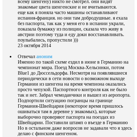
всему шенгену) никто не смотрел. они видят
знакомые цвета шенгенские и не вчитываются.
еще как я поняла часто машины останавливают
испания-франция. но они там добродушные. я ехала
без паспорта, так как у меня его в испании украли,
показала бумажку из полиции, сказала что живу в
австрии поэтому туда и еду доки восстанавливать.
поулыбались, пропустили )))
23 октября 2014
Отвечал
аноним
Именно по такой схеме ездил в июне в Германию на
чемпионат мира. Поезд Москва-Хельсинки, потом
Blue1 до Дюссельдорфа. Несмотря на появлявшиеся
периодически в сети новости о возможном выходе
Германии из шенгена на время чемпиона оказались
просто чепухой. Паспортного контроля как не было
так и нет. Забрал чемоданчики и вышел из аеропорта.
Подпортили ситуацию погранцы на границе
Германия-Швейцария (некоторое время пришлось
ошиваться там в деревне у знакомых), которые
выборочно проверяют паспорта на поездах из
Швейцарии. Поставили штамп о въезде в Германию
Но в остальном даже вопросов не задавали что я здесь
делаю с финским шенгеном.