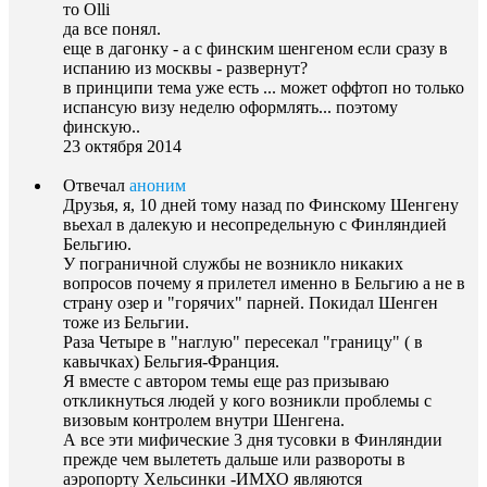
то Olli
да все понял.
еще в дагонку - а с финским шенгеном если сразу в
испанию из москвы - развернут?
в принципи тема уже есть ... может оффтоп но только
испансую визу неделю оформлять... поэтому
финскую..
23 октября 2014
Отвечал
аноним
Друзья, я, 10 дней тому назад по Финскому Шенгену
вьехал в далекую и несопредельную с Финляндией
Бельгию.
У пограничной службы не возникло никаких
вопросов почему я прилетел именно в Бельгию а не в
страну озер и "горячих" парней. Покидал Шенген
тоже из Бельгии.
Раза Четыре в "наглую" пересекал "границу" ( в
кавычках) Бельгия-Франция.
Я вместе с автором темы еще раз призываю
откликнуться людей у кого возникли проблемы с
визовым контролем внутри Шенгена.
А все эти мифические 3 дня тусовки в Финляндии
прежде чем вылететь дальше или развороты в
аэропорту Хельсинки -ИМХО являются