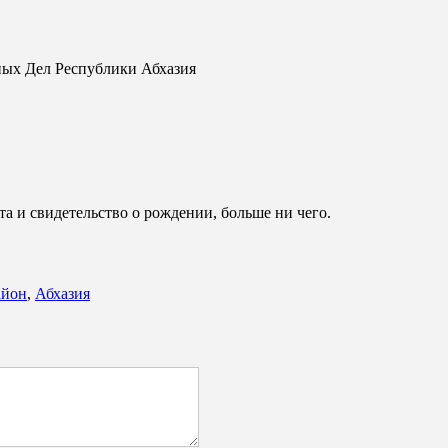
ных Дел Республики Абхазия
та и свидетельство о рождении, больше ни чего.
айон
,
Абхазия