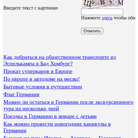
Введите текст с картинки
Нажмите
здесь
чтобы обно
Как добраться на общественном транспорте из
Эспелькампа в Бад Хомбург?
Прокат суперкаров в Европе
По европе в автодоме на месяц!
Бытовые условия в путешествии
Флаг Германии
Можно ли остаться в Германии после экскурсионного
тура на несколько дней
Поездка в Германию в январе с детьми
Как можно провести новогодние каникулы в
Германии
Бывают ли туры Италия — Австрия — Германия