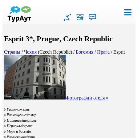
Esprit 3*, Prague, Czech Republic
Страны
/
Чехия
(Czech Republic) /
Богемия
/
Прага
/ Esprit
Фотографии отеля »
Расположение
0
Размещение/номер
0
Питание/напитки
0
Персонал/сервис
0
Море и бассейн
0
Развлечения/дети
0