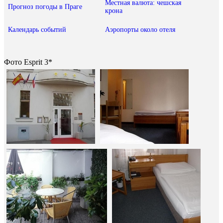
Местная валюта: чешская
Прогноз погоды в Праге
крона
Календарь событий
Аэропорты около отеля
Фото Esprit 3*