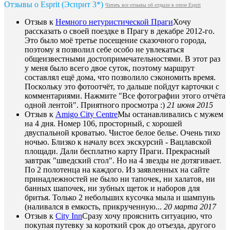
Отзывы о Esprit (Эсприт 3*)
Читать все отзывы об отдыхе в отеле Esprit
Отзыв к
Немного нетуристической Праги
Хочу
рассказать о своей поездке в Прагу в декабре 2012-го.
Это было моё третье посещение сказочного города,
поэтому я позволил себе особо не увлекаться
общеизвестными достопримечательностями. В этот раз
у меня было всего двое суток, поэтому маршрут
составлял ещё дома, что позволило сэкономить время.
Поскольку это фотоотчёт, то дальше пойдут карточки с
комментариями. Нажмите "Все фотографии этого отчёта
одной лентой". Приятного просмотра :)
21 июня 2015
Отзыв к
Amigo City Centre
Мы останавливались с мужем
на 4 дня. Номер 106, просторный, с хорошей
двуспальной кроватью. Чистое белое белье. Очень тихо
ночью. Близко к началу всех экскурсий - Вацлавской
площади. Дали бесплатно карту Праги. Прекрасный
завтрак "шведский стол". Но на 4 звезды не дотягивает.
По 2 полотенца на каждого. Из заявленных на сайте
принадлежностей не было ни тапочек, ни халатов, ни
банных шапочек, ни зубных щеток и наборов для
бритья. Только 2 небольших кусочка мыла и шампунь
(наливался в емкость, прикрученную...
20 марта 2017
Отзыв к
City Inn
Сразу хочу прояснить ситуацию, что
покупая путевку за короткий срок до отъезда, другого