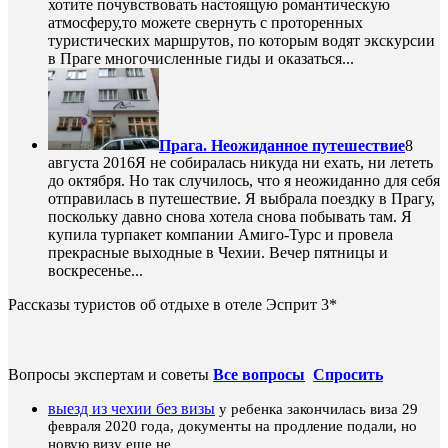
хотите почувствовать настоящую романтическую
атмосферу,то можете свернуть с проторенных
туристических маршрутов, по которым водят экскурсии
в Праге многочисленные гиды и оказаться...
Прага. Неожиданное путешествие
8
августа 2016
Я не собиралась никуда ни ехать, ни лететь
до октября. Но так случилось, что я неожиданно для себя
отправилась в путешествие. Я выбрала поездку в Прагу,
поскольку давно снова хотела снова побывать там. Я
купила турпакет компании Амиго-Турс и провела
прекрасные выходные в Чехии. Вечер пятницы и
воскресенье...
Рассказы туристов об отдыхе в отеле Эсприт 3*
Вопросы экспертам и советы
Все вопросы
Спросить
выезд из чехии без визы
у ребенка закончилась виза 29
февраля 2020 года, документы на продление подали, но
новую визу еще не