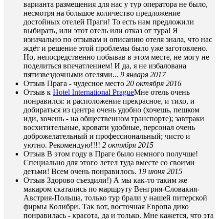
варианта размещения для нас у тур оператора не было,
несмотря на большое количество предложение
достойных отелей Праги! То есть нам предложили
выбирать, или этот отель или отказ от тура! Я
изначально по отзывам и описанию отеля знала, что нас
ждёт и решение этой проблемы было уже заготовлено.
Но, непосредственно побывав в этом месте, не могу не
поделиться впечатлением! И да, я не избалована
пятизвездочными отелями...
9 января 2017
Отзыв
Прага - чудесное место
20 октября 2016
Отзыв к
Hotel International Prague
Мне отель очень
понравился: и расположение прекрасное, и тихо, и
добираться из центра очень удобно (хочешь, пешком
иди, хочешь - на общественном транспорте); завтраки
восхитительные, кровати удобные, персонал очень
доброжелательный и профессиональный; чисто и
уютно. Рекомендую!!!!
2 октября 2015
Отзыв
В этом году в Праге было немного получше!
Специально для этого летел туда вместе со своими
детьми! Всем очень понравилось.
19 июня 2015
Отзыв
Здорово съездили!) А мы как-то таким же
макаром скатались по маршруту Венгрия-Словакия-
Австрия-Польша, только тур брали у нашей питерской
фирмы Колибри. Так вот, восточная Европа дико
понравилась - красота, да и только. Мне кажется, что эта