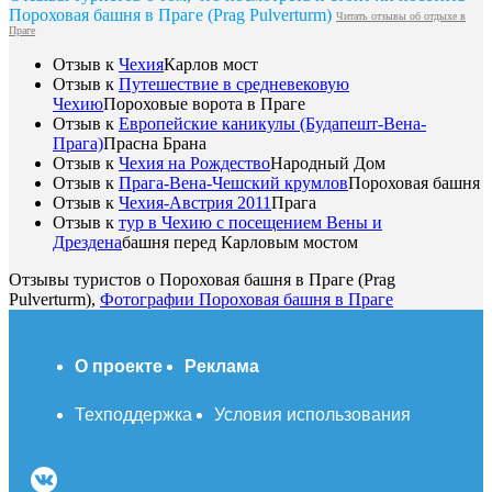
Пороховая башня в Праге (Prag Pulverturm)
Читать отзывы об отдыхе в
Праге
Отзыв к
Чехия
Карлов мост
Отзыв к
Путешествие в средневековую
Чехию
Пороховые ворота в Праге
Отзыв к
Европейские каникулы (Будапешт-Вена-
Прага)
Прасна Брана
Отзыв к
Чехия на Рождество
Народный Дом
Отзыв к
Прага-Вена-Чешский крумлов
Пороховая башня
Отзыв к
Чехия-Австрия 2011
Прага
Отзыв к
тур в Чехию с посещением Вены и
Дрездена
башня перед Карловым мостом
Отзывы туристов о Пороховая башня в Праге (Prag
Pulverturm),
Фотографии Пороховая башня в Праге
О проекте
Реклама
Техподдержка
Условия использования