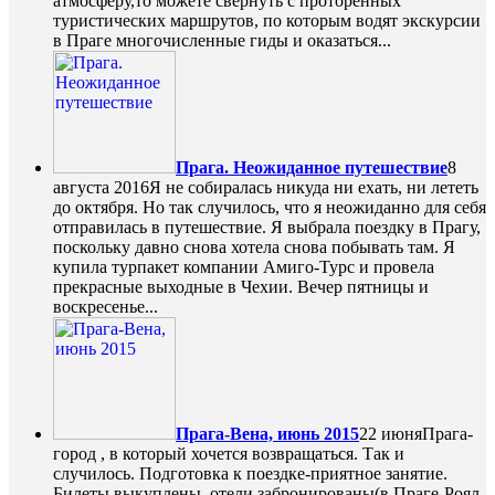
атмосферу,то можете свернуть с проторенных
туристических маршрутов, по которым водят экскурсии
в Праге многочисленные гиды и оказаться...
Прага. Неожиданное путешествие
8
августа 2016
Я не собиралась никуда ни ехать, ни лететь
до октября. Но так случилось, что я неожиданно для себя
отправилась в путешествие. Я выбрала поездку в Прагу,
поскольку давно снова хотела снова побывать там. Я
купила турпакет компании Амиго-Турс и провела
прекрасные выходные в Чехии. Вечер пятницы и
воскресенье...
Прага-Вена, июнь 2015
22 июня
Прага-
город , в который хочется возвращаться. Так и
случилось. Подготовка к поездке-приятное занятие.
Билеты выкуплены, отели забронированы(в Праге-Роял