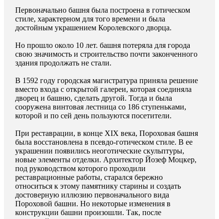
Первоначально башня была построена в готическом
стиле, характерном для того времени и была
достойным украшением Королевского дворца.
Но прошло около 10 лет. башня потеряла для города
свою значимость и строительство почти законченного
здания продолжать не стали.
В 1592 году городская магистратура приняла решение
вместо входа с открытой галереи, которая соединяла
дворец и башню, сделать другой. Тогда и была
сооружена винтовая лестница со 186 ступеньками,
которой и по сей день пользуются посетители.
При реставрации, в конце XIX века, Пороховая башня
была восстановлена в псевдо-готическом стиле. В ее
украшении появились неоготические скульптуры,
новые элементы отделки. Архитектор Йозеф Моцкер,
под руководством которого проходили
реставрационные работы, старался бережно
относиться к этому памятнику старины и создать
достоверную иллюзию первоначального вида
Пороховой башни. Но некоторые изменения в
конструкции башни произошли. Так, после