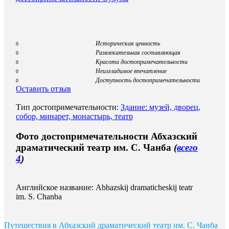
Историческая ценность
0
Развлекательная составляющая
0
Красота достопримечательности
0
Неизгладимое впечатление
0
Доступность достопримечательности
0
Оставить отзыв
Тип достопримечательности:
Здание: музей, дворец,
собор, минарет, монастырь, театр
Фото достопримечательности Абхазский
драматический театр им. С. Чанба
(
всего
4
)
Английское название: Abhazskij dramaticheskij teatr
im. S. Chanba
Путешествия в Абхазский драматический театр им. С. Чанба