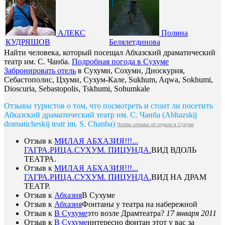
АЛЕКС
Полина
КУДРЯШОВ
Белялетдинова
Найти человека, который посещал Абхазский драматический
театр им. С. Чанба.
Подробная погода в Сухуме
Забронировать отель
в Сухуми, Сохуми, Диоскурия,
Себастополис, Цхуми, Сухум-Кале, Sukhum, Aqwa, Sokhumi,
Dioscuria, Sebastopolis, Tskhumi, Sohumkale
Отзывы туристов о том, что посмотреть и стоит ли посетить
Абхазский драматический театр им. С. Чанба (Abhazskij
dramaticheskij teatr im. S. Chanba)
Читать отзывы об отдыхе в Сухуме
Отзыв к
МИЛАЯ АБХАЗИЯ!!!...
ГАГРА.РИЦА.СУХУМ. ПИЦУНДА.
ВИД ВДОЛЬ
ТЕАТРА.
Отзыв к
МИЛАЯ АБХАЗИЯ!!!...
ГАГРА.РИЦА.СУХУМ. ПИЦУНДА.
ВИД НА ДРАМ
ТЕАТР.
Отзыв к
Абхазия
В Сухуме
Отзыв к
Абхазия
Фонтаны у театра на набережной
Отзыв к
В Сухуме
это возле Драмтеатра?
17 января 2011
Отзыв к
В Сухуме
интересно фонтан этот у вас за