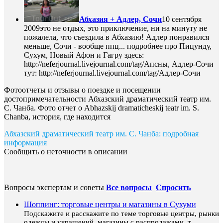
Абхазия + Адлер, Сочи
10 сентября
2009
это не отдых, это приключение, ни на минуту не
пожалела, что съездила в Абхазию! Адлер понравился
меньше, Сочи - вообще ппц... подробнее про Пицунду,
Сухум, Новый Афон и Гагру здесь:
http://neferjournal.livejournal.com/tag/Апсны, Адлер-Сочи
тут: http://neferjournal.livejournal.com/tag/Адлер-Сочи
Фотоотчеты и отзывы о поездке и посещении
достопримечательности Абхазский драматический театр им.
С. Чанба. Фото отчет о Abhazskij dramaticheskij teatr im. S.
Chanba, история, где находится
Абхазский драматический театр им. С. Чанба: подробная
информация
Сообщить о неточности в описании
Вопросы экспертам и советы
Все вопросы
Спросить
Шоппинг: торговые центры и магазины в Сухуми
Подскажите и расскажите по теме торговые центры, рынки
одежды и украшений, магазины с распродажами, т