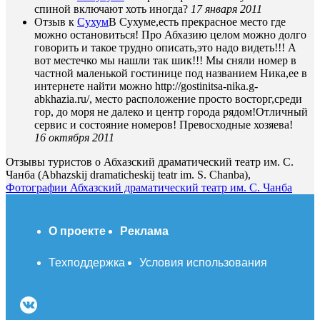
спиной включают хоть иногда?
17 января 2011
Отзыв к
Сухум
В Сухуме,есть прекрасное место где
можно остановиться! Про Абхазию целом можно долго
говорить и такое трудно описать,это надо видеть!!! А
вот местечко мы нашли так шик!!! Мы сняли номер в
частной маленькой гостинице под названием Ника,ее в
интернете найти можно http://gostinitsa-nika.g-
abkhazia.ru/, место расположение просто восторг,среди
гор, до моря не далеко и центр города рядом!Отличный
сервис и состояние номеров! Превосходные хозяева!
16 октября 2011
Отзывы туристов о Абхазский драматический театр им. С.
Чанба (Abhazskij dramaticheskij teatr im. S. Chanba),
Фотографии Абхазский драматический театр им. С. Чанба
О проекте
Реклама
Техподдержка
Условия использования