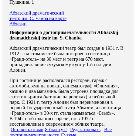
Пушкина, 1
Абхазский драматический
театр им. С. Чанба на карте
Абхазии
Информация о достопримечательности Abhazskij
dramaticheskij teatr im. S. Chanba
Абхазский драматический театр был создан в 1931 г. В
1912 г. на этом месте была построена гостиница
«Гранд-отель» на 30 мест и театр на 670 мест,
принадлежавшие сухумскому купцу 1-й гильдии
Алоизи.
При гостинице располагался ресторан, гараж с
автомобилями на прокат, синематограф «Олимпия»,
казино и два магазина. Была устроена площадка для
скиттинг-ринга (катание на роликах) и небольшой
парк. С 1921 г. театр Алоизи был переименован в
первый Государственный театр Абхазии, а гостиница
«Гранд-отель» в 30-х гг. стала называться «Бзыбь».
В 1942 г. оба здания сгорели, но в 1952 г.
восстановлены в современном облике театра.
Оставить отзыв
Я был тут!
Редактировать
Все
достопримечательности Сухума