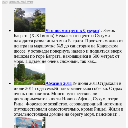
Все
|
Оставить свой отчёт
Что посмотреть в Сухуми
1. Замок
Баграта (X-XI веков) Недалеко от центра Сухуми
находятся развалины замка Баграта. Проехать можно из
центра на маршрутке №5 до санатория на Кадорском
шоссе, у эстакады повернуть налево и подняться вверх
пешком по горе Баграта, находящейся в 500 метрах от
моря. Подъем не очень сложный, так как...
Абхазия 2011
19 июля 2011
Отдыхали в
июле 2011 года семьёй плюс маленькая собачка. Отдых
очень понравился. Много путешествовали:
достопримечательности Нового Афона, Сухум, озеро
Рица, Форелевое хозяйство, сероводородный источник
(путешествовали самостоятельно, кроме Рицы). Жили в
отдельностоящем домике на берегу моря, пансионат...