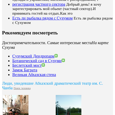
регистрация частного сектора
Добрый день! я хочу
зарегестрировать мой обьект (частный сектор).И
принимать гостей на отдых.Как это
Есть ли рыбалка рядом с Сухумом
Есть ли рыбалка рядом
с Сухумом
Рекомендуем посмотреть
Достопримечательности. Самые интересные места
На карте
Сухума
Сухумский Дендропарк
Ботанический сад в Сухуми
Беслетский мост
Замок Баграта
Великая Абхазская стена
Люди, увидевшие Абхазский драматический театр им. С.
Чанба
Поиск человека