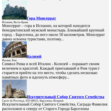
Гора Монсеррат
Испания, Коста-Брава
Монсеррат – гора в Испании, на которой находится
бенедиктинский мужской монастырь. Ближайший крупный
город – Барселона, до него около 50 километров. Монсеррат
давно освоена туристами, поэтому...
Колизей
Италия, Рим
Символ Рима и всей Италии - Колизей – поражает своим
величием и красотой. Каждый приехавший в Рим турист
старается прийти на это место, чтобы сделать несколько
памятных фото и вдохнуть атмосферу...
Искупительный Собор Святого Семейства
Carrer de Provença, 450 08025, Барселона, Испания
Искупительный Собор Святого Семейства, Саграда Фамилия
расположен к северу от Старого Города Барселоны