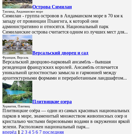
Острова Симилан
Таиланд, Андаманское море
Симилан - группа островов в Андаманском море в 70 км к
западу от провинции Пхангнга, к которой они
административно и относятся. Национальный парк
Симиланские острова считается одним из лучших мест для...
Версальский дворец и сад
Франция, Версаль
Версальский дворцово-парковый ансамбль - бывшая
резиденция французских королей. Ансамбль отличается
уникальной целостностью замысла и гармонией между
архитектурными формами и переработанным ландшафтом...
Плитвицкие озера
Хорватия, Плитвиц
Плитвицкие озёра — один из самых красивых национальных
парков в мире, знаменитый множеством живописных озер и
кристально чистыми бирюзовыми водами в окружении яркой
зелени. Расположен национальный парк...
вперёд
1
2
3
4
5
6
7
последняя