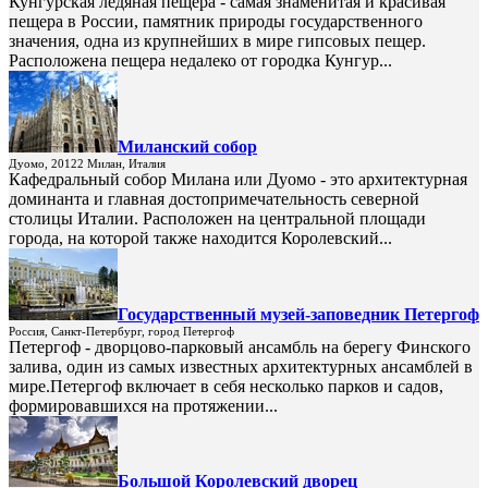
Кунгурская ледяная пещера - самая знаменитая и красивая
пещера в России, памятник природы государственного
значения, одна из крупнейших в мире гипсовых пещер.
Расположена пещера недалеко от городка Кунгур...
Миланский собор
Дуомо, 20122 Милан, Италия
Кафедральный собор Милана или Дуомо - это архитектурная
доминанта и главная достопримечательность северной
столицы Италии. Расположен на центральной площади
города, на которой также находится Королевский...
Государственный музей-заповедник Петергоф
Россия, Санкт-Петербург, город Петергоф
Петергоф - дворцово-парковый ансамбль на берегу Финского
залива, один из самых известных архитектурных ансамблей в
мире.Петергоф включает в себя несколько парков и садов,
формировавшихся на протяжении...
Большой Королевский дворец