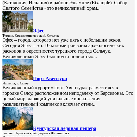
(Каталония, Испания) в районе Эшампле (Eixample). Собор
Святого Семейства - это великолепный храм...
Эфес
Турция, Средиземноморский, Сельчук
Эфес – город, которого нет уже пять с небольшим веков.
Сегодня Эфес – это 10 километров зоны археологических
раскопок в окрестностях турецкого города Сельчук.
Великолепный Эфес был почти полностью...
Порт Авентура
Испания, г. Салоу
Великолепный курорт «Порт Авентура» разместился в
городке Салоу, расположенном неподалеку от Барселоны. Это
целый мир, дарящий уникальные впечатления:
развлекательный комплекс включает отели...
Кунгурская ледяная пещера
Россия, Пермский край, деревня Филипповка