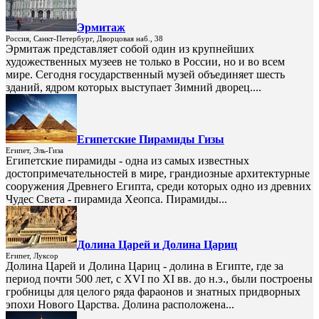
Эрмитаж
Россия, Санкт-Петербург, Дворцовая наб., 38
Эрмитаж представляет собой один из крупнейших
художественных музеев не только в России, но и во всем
мире. Сегодня государственный музей объединяет шесть
зданий, ядром которых выступает Зимний дворец....
Египетские Пирамиды Гизы
Египет, Эль-Гиза
Египетские пирамиды - одна из самых известных
достопримечательностей в мире, грандиозные архитектурные
сооружения Древнего Египта, среди которых одно из древних
Чудес Света - пирамида Хеопса. Пирамиды...
Долина Царей и Долина Цариц
Египет, Луксор
Долина Царей и Долина Цариц - долина в Египте, где за
период почти 500 лет, с XVI по XI вв. до н.э., были построены
гробницы для целого ряда фараонов и знатных придворных
эпохи Нового Царства. Долина расположена...