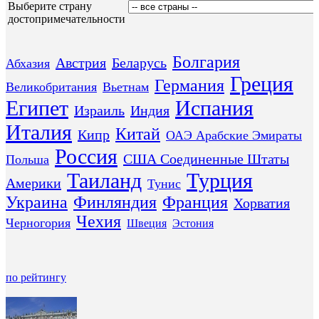
Выберите страну
достопримечательности
Болгария
Австрия
Беларусь
Абхазия
Греция
Германия
Великобритания
Вьетнам
Египет
Испания
Израиль
Индия
Италия
Китай
Кипр
ОАЭ Арабские Эмираты
Россия
США Соединенные Штаты
Польша
Таиланд
Турция
Америки
Тунис
Украина
Финляндия
Франция
Хорватия
Чехия
Черногория
Швеция
Эстония
по рейтингу