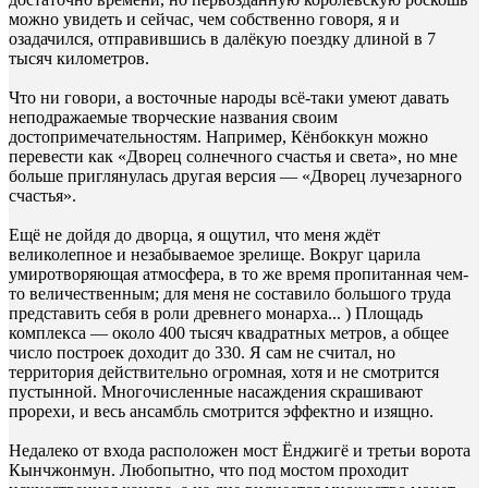
можно увидеть и сейчас, чем собственно говоря, я и
озадачился, отправившись в далёкую поездку длиной в 7
тысяч километров.
Что ни говори, а восточные народы всё-таки умеют давать
неподражаемые творческие названия своим
достопримечательностям. Например, Кёнбоккун можно
перевести как «Дворец солнечного счастья и света», но мне
больше приглянулась другая версия — «Дворец лучезарного
счастья».
Ещё не дойдя до дворца, я ощутил, что меня ждёт
великолепное и незабываемое зрелище. Вокруг царила
умиротворяющая атмосфера, в то же время пропитанная чем-
то величественным; для меня не составило большого труда
представить себя в роли древнего монарха... ) Площадь
комплекса — около 400 тысяч квадратных метров, а общее
число построек доходит до 330. Я сам не считал, но
территория действительно огромная, хотя и не смотрится
пустынной. Многочисленные насаждения скрашивают
прорехи, и весь ансамбль смотрится эффектно и изящно.
Недалеко от входа расположен мост Ёнджигё и третьи ворота
Кынчжонмун. Любопытно, что под мостом проходит