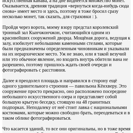
искусственная канава, а на дне виднеется множество монет.
Оказывается, древняя традиция «вернуться когда-нибудь сюда
снова» имеет место и здесь, поэтому я тоже бросил сразу
несколько монет, так сказать, для страховки : ).
Пройдя через ворота, моему взору предстал королевский
тронный зал Кынчжончжон, считающийся одним из
красивейших сооружений дворца. Мощёная дорога, ведущая к
залу, изобилует небольшими каменными стелами, которые
были предназначены определенным чиновникам и указывали
на их иерархическое место. Уж не знаю, или я такой везучий
или это обычное явление, но входить внутрь обители вана не
разрешено, поэтому пришлось ждать своей очереди и
фотографировать с расстояния.
Далее я преодолел площадь и направился в сторону ещё
одного удивительного строения — павильона Кёнхверу. Это
сооружение просто прекрасно, оно расположено посередине
небольшого искусственного озера и представляет собой
большую крытую беседку, стоящую на 48 гранитных
подпорках. Неподалеку от неё стоит лавка с национальными
костюмами, которые можно свободно брать, переодеваться и в
таком облике фотографироваться.
Что касается зданий, то все они оригинальны, но в тоже время