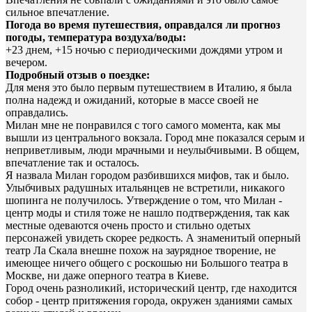
сильное впечатление.
Погода во время путешествия, оправдался ли прогноз
погоды, температура воздуха/воды:
+23 днем, +15 ночью с периодическими дождями утром и
вечером.
Подробный отзыв о поездке:
Для меня это было первым путешествием в Италию, я была
полна надежд и ожиданий, которые в массе своей не
оправдались.
Милан мне не понравился с того самого момента, как мы
вышли из центрального вокзала. Город мне показался серым и
неприветливым, люди мрачными и неулыбчивыми. В общем,
впечатление так и осталось.
Я назвала Милан городом разбившихся мифов, так и было.
Улыбчивых радушных итальянцев не встретили, никакого
шопинга не получилось. Утверждение о том, что Милан -
центр моды и стиля тоже не нашло подтверждения, так как
местные одеваются очень просто и стильно одетых
персонажей увидеть скорее редкость. А знаменитый оперный
театр Ла Скала внешне похож на заурядное творение, не
имеющее ничего общего с роскошью ни Большого театра в
Москве, ни даже оперного театра в Киеве.
Город очень разноликий, исторический центр, где находится
собор - центр притяжения города, окружен зданиями самых