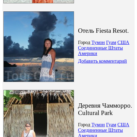
Отель Fiesta Resot.
Город
Тумон
Гуам
США
Соединенные Штаты
Америки
Добавить комментарий
Деревня Чамморро.
Cultural Park
Город
Тумон
Гуам
США
Соединенные Штаты
Америки