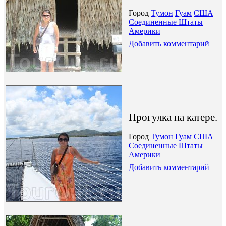
Город
Тумон
Гуам
США
Соединенные Штаты
Америки
Добавить комментарий
Прогулка на катере.
Город
Тумон
Гуам
США
Соединенные Штаты
Америки
Добавить комментарий