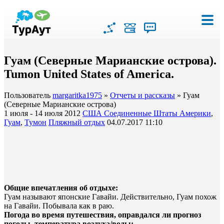
Гуам (Северные Марианские острова).
Tumon United States of America.
Пользователь
margaritka1975
»
Отчеты и рассказы
» Гуам
(Северные Марианские острова)
1 июля - 14 июля 2012
США Соединенные Штаты Америки
,
Гуам
,
Тумон
Пляжный отдых
04.07.2017 11:10
Общие впечатления об отдыхе:
Гуам называют японские Гавайи. Действительно, Гуам похож
на Гавайи. Побывала как в раю.
Погода во время путешествия, оправдался ли прогноз
погоды, температура воздуха/воды: