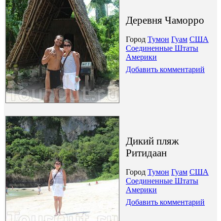
Деревня Чаморро
Город
Тумон
Гуам
США
Соединенные Штаты
Америки
Добавить комментарий
Дикий пляж
Ритидаан
Город
Тумон
Гуам
США
Соединенные Штаты
Америки
Добавить комментарий