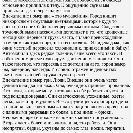
мгновенно прилипла к телу. К ощущению сауны мы
привыкли где-то через пару часов.
Впечатление номер два – это муравейник. Город кишит
низкорослыми смуглыми вьетнамцами, которые куда-то
спешат на своих байках непрерывным потоком. Сходство с
трудолюбивыми насекомыми дополняет и то, что крошечные
мотоциклы перевозят грузы, часто, сильно превосходящие
размером как транспорт, так и его хозяина. Я видела даже, как
один местный перевозил холодильник, привязанный к байку!
Автомобили здесь редкое явление, чаще всего это такси. В
собственном ритме пульсирует движение мегаполиса. Оно
такое плотное, что пересядь все жители на авто, город замер
бы, наверное, навсегда. И словно отражение деловитых
вьетнамцев - в небе кружат тучи стрекоз.
Впечатление номер три. Люди. Внешне они очень четко
делились на два типажа. Одна, очевидно, привилегированная.
Это люди, которые могут позволить себе работать в уюте и
под кондиционерами. Они светлокожие, ухоженные, одеты
легко, хоть и причудливо. Все сотрудницы в аэропорту одеты
в национальные костюмы – платья национального кроя в пол
с длинными разрезами по бокам, а под ними – брюки.
Необычно, ярко и похоже на южных милых попугайчиков.
Вторая часть, более многочисленная, это работяги. Они
неопрятны, бедны, укутаны до самых глаз: носки, перчатки,