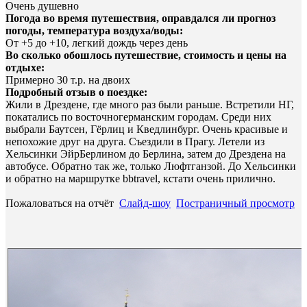
Очень душевно
Погода во время путешествия, оправдался ли прогноз
погоды, температура воздуха/воды:
От +5 до +10, легкий дождь через день
Во сколько обошлось путешествие, стоимость и цены на
отдыхе:
Примерно 30 т.р. на двоих
Подробный отзыв о поездке:
Жили в Дрездене, где много раз были раньше. Встретили НГ,
покатались по восточногерманским городам. Среди них
выбрали Баутсен, Гёрлиц и Кведлинбург. Очень красивые и
непохожие друг на друга. Съездили в Прагу. Летели из
Хельсинки ЭйрБерлином до Берлина, затем до Дрездена на
автобусе. Обратно так же, только Люфтганзой. До Хельсинки
и обратно на маршрутке bbtravel, кстати очень прилично.
Пожаловаться на отчёт
Слайд-шоу
Постраничный просмотр