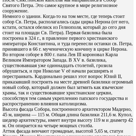
Святого Петра. Это самое крупное в мире религиозное
сооружение.
Немного о здании. Когда-то на том месте, где теперь стоит
собор Св. Петра, располагались сады цирка Нерона (от него,
кстати, остался обелиск из Гелиополя, который до сего дня
стоит на площади Св. Петра). Первая базилика была
построена в 324 г., в правление первого христианского
императора Константина, и туда перенесли останки св. Петра,
принявшего в 66 г. мученическую кончину в цирке Нерона.
Во втором соборе в 800 г. папа Лев III короновал Карла
Великим Императором Запада. В XV в. базилика,
существовавшая уже одиннадцать столетий, грозила
обрушиться, и при Николае V её начали расширять и
перестраивать. Кардинально решил этот вопрос Юлий II,
приказавший построить на месте древней базилики огромный
новый собор, который должен был затмить как языческие
храмы, так и существовавшие христианские церкви,
способствуя тем самым укреплению папского государства и
распространению влияния католицизма.
Высота фасада Собора, построенного архитектором Мадерно,
45 м, ширина — 115 м. Общая длина базилики 211,6 м. Купол,
шедевр архитектуры, имеет внутри высоту 119 м и диаметр 42
м. Он опирается на четыре мощных столба.
Аттик фасада венчают громадные, высотой 5,65 м, статуи