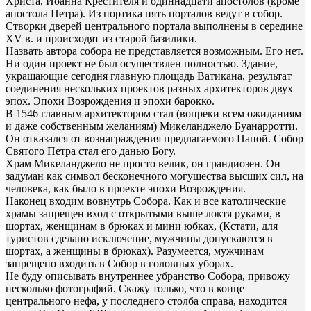
Христа, Иоанна Крестителя и одиннадцати апостолов (кроме
апостола Петра). Из портика пять порталов ведут в собор.
Створки дверей центрального портала выполнены в середине
XV в. и происходят из старой базилики.
Назвать автора собора не представляется возможным. Его нет.
Ни один проект не был осуществлен полностью. Здание,
украшающие сегодня главную площадь Ватикана, результат
соединения нескольких проектов разных архитекторов двух
эпох. Эпохи Возрождения и эпохи барокко.
В 1546 главным архитектором стал (вопреки всем ожиданиям
и даже собственным желаниям) Микеланджело Буанарротти.
Он отказался от вознаграждения предлагаемого Папой. Собор
Святого Петра стал его данью Богу.
Храм Микеланджело не просто велик, он грандиозен. Он
задуман как символ бесконечного могущества высших сил, на
человека, как было в проекте эпохи Возрождения.
Наконец входим вовнутрь Собора. Как и все католические
храмы запрещен вход с открытыми выше локтя руками, в
шортах, женщинам в брюках и мини юбках, (Кстати, для
туристов сделано исключение, мужчины допускаются в
шортах, а женщины в брюках). Разумеется, мужчинам
запрещено входить в Собор в головных уборах.
Не буду описывать внутреннее убранство Собора, привожу
несколько фотографий. Скажу только, что в конце
центрального нефа, у последнего столба справа, находится