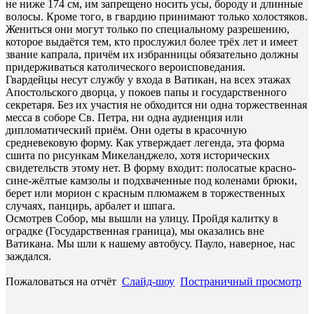
не ниже 174 см, им запрещено носить усы, бороду и длинные
волосы. Кроме того, в гвардию принимают только холостяков.
Жениться они могут только по специальному разрешению,
которое выдаётся тем, кто прослужил более трёх лет и имеет
звание капрала, причём их избранницы обязательно должны
придерживаться католического вероисповедания.
Гвардейцы несут службу у входа в Ватикан, на всех этажах
Апостольского дворца, у покоев папы и государственного
секретаря. Без их участия не обходится ни одна торжественная
месса в соборе Св. Петра, ни одна аудиенция или
дипломатический приём. Они одеты в красочную
средневековую форму. Как утверждает легенда, эта форма
сшита по рисункам Микеланджело, хотя исторических
свидетельств этому нет. В форму входит: полосатые красно-
сине-жёлтые камзолы и подхваченные под коленами брюки,
берет или морион с красным плюмажем в торжественных
случаях, панцирь, арбалет и шпага.
Осмотрев Собор, мы вышли на улицу. Пройдя калитку в
оградке (Государственная граница), мы оказались вне
Ватикана. Мы шли к нашему автобусу. Пауло, наверное, нас
заждался.
Пожаловаться на отчёт
Слайд-шоу
Постраничный просмотр