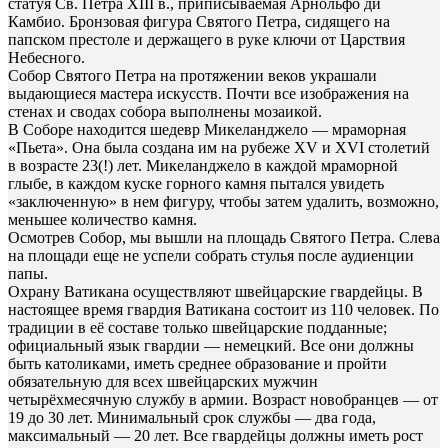
статуя Св. Петра XIII в., приписываемая Арнольфо ди
Камбио. Бронзовая фигура Святого Петра, сидящего на
папском престоле и держащего в руке ключи от Царствия
Небесного.
Собор Святого Петра на протяжении веков украшали
выдающиеся мастера искусств. Почти все изображения на
стенах и сводах собора выполнены мозаикой.
В Соборе находится шедевр Микеланджело — мраморная
«Пьета». Она была создана им на рубеже XV и XVI столетий
в возрасте 23(!) лет. Микеланджело в каждой мраморной
глыбе, в каждом куске горного камня пытался увидеть
«заключенную» в нем фигуру, чтобы затем удалить, возможно,
меньшее количество камня.
Осмотрев Собор, мы вышли на площадь Святого Петра. Слева
на площади еще не успели собрать стулья после аудиенции
папы.
Охрану Ватикана осуществляют швейцарские гвардейцы. В
настоящее время гвардия Ватикана состоит из 110 человек. По
традиции в её составе только швейцарские подданные;
официальный язык гвардии — немецкий. Все они должны
быть католиками, иметь среднее образование и пройти
обязательную для всех швейцарских мужчин
четырёхмесячную службу в армии. Возраст новобранцев — от
19 до 30 лет. Минимальный срок службы — два года,
максимальный — 20 лет. Все гвардейцы должны иметь рост