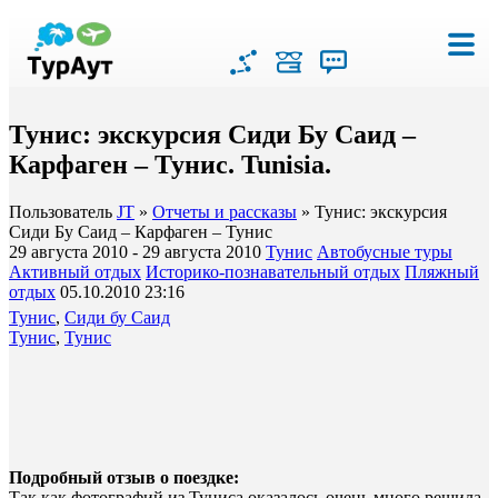
Тунис: экскурсия Сиди Бу Саид –
Карфаген – Тунис. Tunisia.
Пользователь
JT
»
Отчеты и рассказы
» Тунис: экскурсия
Сиди Бу Саид – Карфаген – Тунис
29 августа 2010 - 29 августа 2010
Тунис
Автобусные туры
Активный отдых
Историко-познавательный отдых
Пляжный
отдых
05.10.2010 23:16
Тунис
,
Сиди бу Саид
Тунис
,
Тунис
Подробный отзыв о поездке:
Так как фотографий из Туниса оказалось очень много решила,