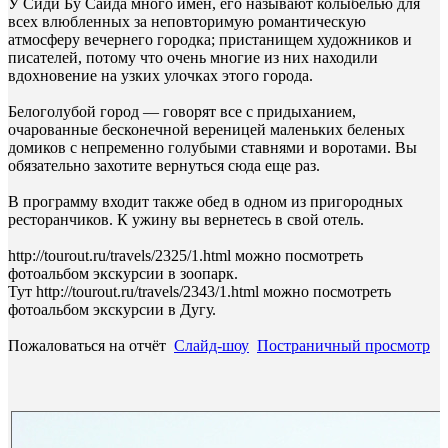
У Сиди Бу Саида много имен, его называют колыбелью для
всех влюбленных за неповторимую романтическую
атмосферу вечернего городка; пристанищем художников и
писателей, потому что очень многие из них находили
вдохновение на узких улочках этого города.
Белоголубой город — говорят все с придыханием,
очарованные бесконечной вереницей маленьких беленых
домиков с непременно голубыми ставнями и воротами. Вы
обязательно захотите вернуться сюда еще раз.
В программу входит также обед в одном из пригородных
ресторанчиков. К ужину вы вернетесь в свой отель.
http://tourout.ru/travels/2325/1.html можно посмотреть
фотоальбом экскурсии в зоопарк.
Тут http://tourout.ru/travels/2343/1.html можно посмотреть
фотоальбом экскурсии в Дугу.
Пожаловаться на отчёт
Слайд-шоу
Постраничный просмотр