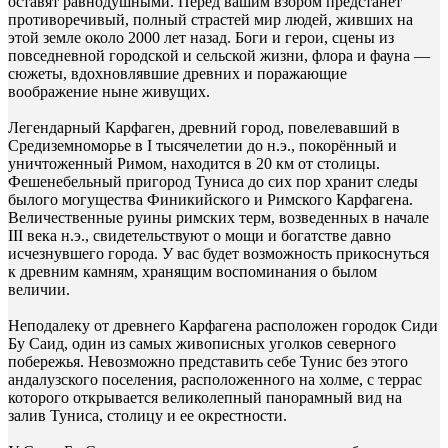
оставят равнодушными. Перед вашим взором предстанет
противоречивый, полный страстей мир людей, живших на
этой земле около 2000 лет назад. Боги и герои, сцены из
повседневной городской и сельской жизни, флора и фауна —
сюжеты, вдохновлявшие древних и поражающие
воображение ныне живущих.
Легендарный Карфаген, древний город, повелевавший в
Средиземноморье в I тысячелетии до н.э., покорённый и
уничтоженный Римом, находится в 20 км от столицы.
Фешенебельный пригород Туниса до сих пор хранит следы
былого могущества Финикийского и Римского Карфагена.
Величественные руины римских терм, возведенных в начале
III века н.э., свидетельствуют о мощи и богатстве давно
исчезнувшего города. У вас будет возможность прикоснуться
к древним камням, хранящим воспоминания о былом
величии.
Неподалеку от древнего Карфагена расположен городок Сиди
Бу Саид, один из самых живописных уголков северного
побережья. Невозможно представить себе Тунис без этого
андалузского поселения, расположенного на холме, с террас
которого открывается великолепный панорамный вид на
залив Туниса, столицу и ее окрестности.