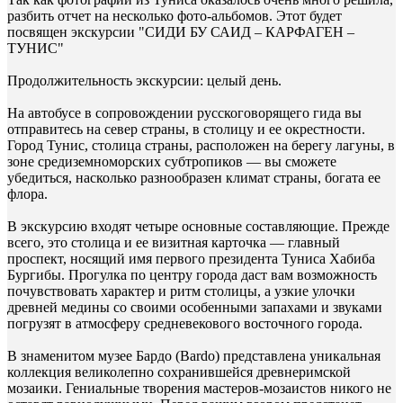
разбить отчет на несколько фото-альбомов. Этот будет
посвящен экскурсии "СИДИ БУ САИД – КАРФАГЕН –
ТУНИС"
Продолжительность экскурсии: целый день.
На автобусе в сопровождении русскоговорящего гида вы
отправитесь на север страны, в столицу и ее окрестности.
Город Тунис, столица страны, расположен на берегу лагуны, в
зоне средиземноморских субтропиков — вы сможете
убедиться, насколько разнообразен климат страны, богата ее
флора.
В экскурсию входят четыре основные составляющие. Прежде
всего, это столица и ее визитная карточка — главный
проспект, носящий имя первого президента Туниса Хабиба
Бургибы. Прогулка по центру города даст вам возможность
почувствовать характер и ритм столицы, а узкие улочки
древней медины со своими особенными запахами и звуками
погрузят в атмосферу средневекового восточного города.
В знаменитом музее Бардо (Bardo) представлена уникальная
коллекция великолепно сохранившейся древнеримской
мозаики. Гениальные творения мастеров-мозаистов никого не