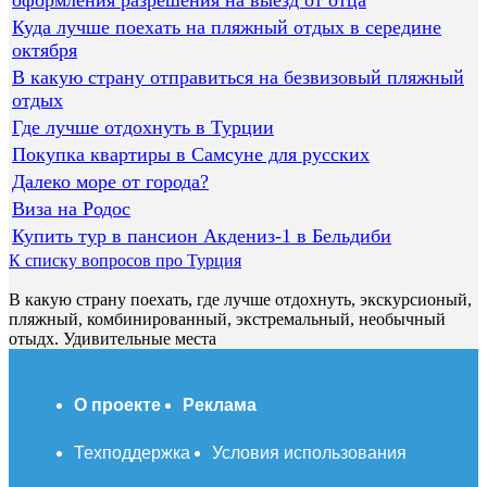
Куда лучше поехать на пляжный отдых в середине
октября
В какую страну отправиться на безвизовый пляжный
отдых
Где лучше отдохнуть в Турции
Покупка квартиры в Самсуне для русских
Далеко море от города?
Виза на Родос
Купить тур в пансион Акдениз-1 в Бельдиби
К списку вопросов про Турция
В какую страну поехать, где лучше отдохнуть, экскурсионый,
пляжный, комбинированный, экстремальный, необычный
отыдх. Удивительные места
О проекте
Реклама
Техподдержка
Условия использования