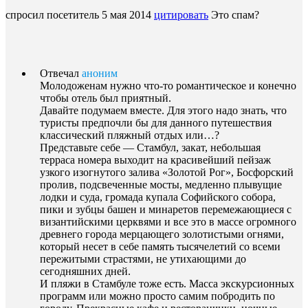
спросил посетитель
5 мая 2014
цитировать
Это спам?
Отвечал
аноним
Молодоженам нужно что-то романтическое и конечно
чтобы отель был приятный.
Давайте подумаем вместе. Для этого надо знать, что
туристы предпочли бы для данного путешествия
классический пляжный отдых или…?
Представьте себе — Стамбул, закат, небольшая
терраса номера выходит на красивейший пейзаж
узкого изогнутого залива «Золотой Рог», Босфорский
пролив, подсвеченные мосты, медленно плывущие
лодки и суда, громада купала Софийского собора,
пики и зубцы башен и минаретов перемежающиеся с
византийскими церквями и все это в массе огромного
древнего города мерцающего золотистыми огнями,
который несет в себе память тысячелетий со всеми
пережитыми страстями, не утихающими до
сегодняшних дней.
И пляжи в Стамбуле тоже есть. Масса экскурсионных
программ или можно просто самим побродить по