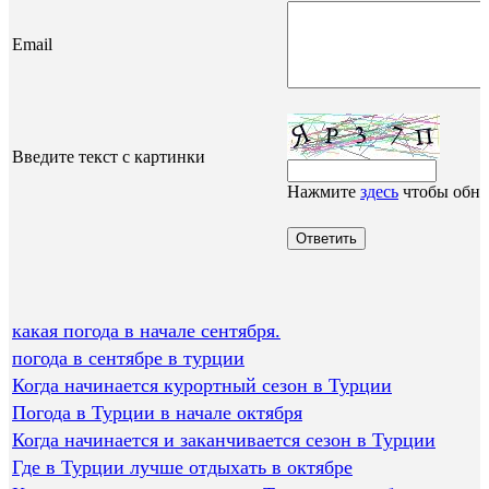
Email
Введите текст с картинки
Нажмите
здесь
чтобы обно
какая погода в начале сентября.
погода в сентябре в турции
Когда начинается курортный сезон в Турции
Погода в Турции в начале октября
Когда начинается и заканчивается сезон в Турции
Где в Турции лучше отдыхать в октябре