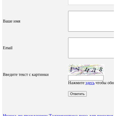
Ваше имя
Email
Введите текст с картинки
Нажмите
здесь
чтобы обно
Нужна ли гражданину Таджикистана виза для поездки