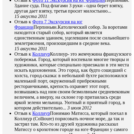
Отзыв к
Фото 11 Экскурсия на юг Франции
Перпиньян.
Здание суда. Под флагами 3 руки - одна берет взятку,
другая дает взятку, третья просит милостыню...
15 августа 2011
Отзыв к
Фото 7 Экскурсия на юг
Франции
Перпиньян.Католический собор. За воротами
находится старый собор, который является
единственным зданием, уцелевшим после сильнейшего
землетрясения, произошедшим в средние века.
15 августа 2011
Отзыв к
Коллиур
Коллиур- это жемчужина французского
побережья. Город, который воспевали многие творцы и
художники, которые специально приезжали в эти места
искать вдохновения. Это город, как будто сошедший с
холста, город-сказка: в небольшой бухте расположился
маленький порт, окруженный прибрежными
ресторанчиками, крепость охраняет этот порт,
возвышаясь над ним своим безмолвным средневековым
величием, а вверху, на склоне гор притаилась среди
яркой зелени мельница. Уютный и приятный город, в
котором действительно...
3 июля 2012
Отзыв к
Коллиур
Понимаю Матисса, который поехал в
Коллиур (Collioure) порисовать ночное море, да так и
застрял там. Кто-то из друзей художника рассказал
Матиссу о крохотном городе на юге Франции у самого