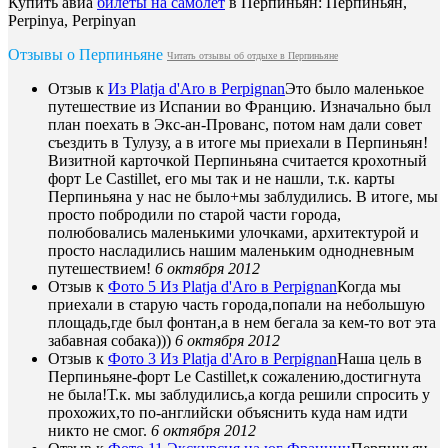
Купить авиа
билеты на самoлёт
в Перпиньян: Перпиньян,
Perpinya, Perpinyan
Отзывы о Перпиньяне
Читать отзывы об отдыхе в Перпиньяне
Отзыв к
Из Platja d'Aro в Perpignan
Это было маленькое
путешествие из Испании во Францию. Изначально был
план поехать в Экс-ан-Прованс, потом нам дали совет
съездить в Тулузу, а в итоге мы приехали в Перпиньян!
Визитной карточкой Перпиньяна считается крохотный
форт Le Castillet, его мы так и не нашли, т.к. карты
Перпиньяна у нас не было+мы заблудились. В итоге, мы
просто побродили по старой части города,
полюбовались маленькими улочками, архитектурой и
просто насладились нашим маленьким однодневным
путешествием!
6 октября 2012
Отзыв к
Фото 5 Из Platja d'Aro в Perpignan
Когда мы
приехали в старую часть города,попали на небольшую
площадь,где был фонтан,а в нем бегала за кем-то вот эта
забавная собака)))
6 октября 2012
Отзыв к
Фото 3 Из Platja d'Aro в Perpignan
Наша цель в
Перпиньяне-форт Le Castillet,к сожалению,достигнута
не была!Т.к. мы заблудились,а когда решили спросить у
прохожих,то по-английски объяснить куда нам идти
никто не смог.
6 октября 2012