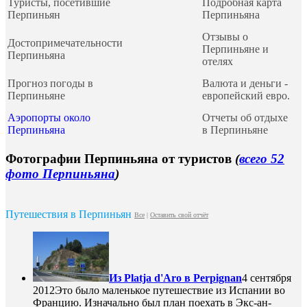
Туристы, посетившие
Подробная карта
Перпиньян
Перпиньяна
Отзывы о
Достопримечательности
Перпиньяне и
Перпиньяна
отелях
Прогноз погоды в
Валюта и деньги -
Перпиньяне
европейский евро.
Аэропорты около
Отчеты об отдыхе
Перпиньяна
в Перпиньяне
Фотографии Перпиньяна от туристов
(
всего 52
фото Перпиньяна
)
Путешествия в Перпиньян
Все
|
Оставить свой отчёт
Из Platja d'Aro в Perpignan
4 сентября
2012
Это было маленькое путешествие из Испании во
Францию. Изначально был план поехать в Экс-ан-