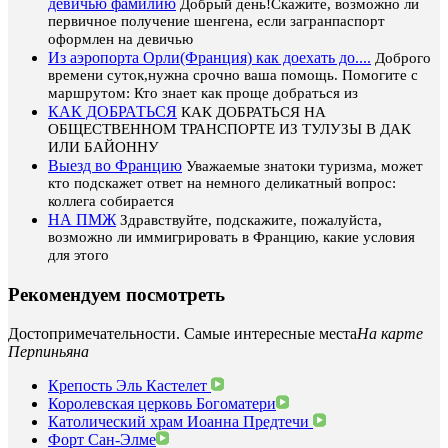
девичью фамилию
Добрый день!Скажите, возможно ли
первичное получение шенгена, если загранпаспорт
оформлен на девичью
Из аэропорта Орли(Франция) как доехать до....
Доброго
времени суток,нужна срочно ваша помощь. Помогите с
маршрутом: Кто знает как проще добраться из
КАК ДОБРАТЬСЯ
КАК ДОБРАТЬСЯ НА
ОБЩЕСТВЕННОМ ТРАНСПОРТЕ ИЗ ТУЛУЗЫ В ДАК
ИЛИ БАЙОННУ
Выезд во Францию
Уважаемые знатоки туризма, может
кто подскажет ответ на немного деликатный вопрос:
коллега собирается
НА ПМЖ
Здравствуйте, подскажите, пожалуйста,
возможно ли иммигрировать в Францию, какие условия
для этого
Рекомендуем посмотреть
Достопримечательности. Самые интересные места
На карте
Перпиньяна
Крепость Эль Кастелет
Королевская церковь Богоматери
Католический храм Иоанна Предтечи
Форт Сан-Элме