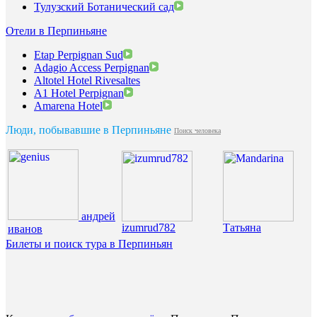
Тулузский Ботанический сад
Отели в Перпиньяне
Etap Perpignan Sud
Adagio Access Perpignan
Altotel Hotel Rivesaltes
A1 Hotel Perpignan
Amarena Hotel
Люди, побывавшие в Перпиньяне
Поиск человека
андрей
izumrud782
Татьяна
иванов
Билеты и поиск тура в Перпиньян