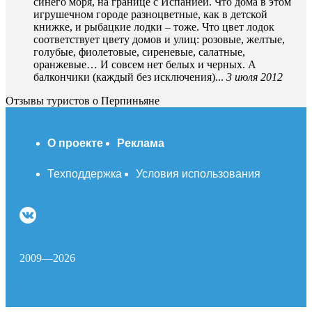
синего моря, на границе с Испанией. Что дома в этом
игрушечном городе разноцветные, как в детской
книжке, и рыбацкие лодки – тоже. Что цвет лодок
соответствует цвету домов и улиц: розовые, желтые,
голубые, фиолетовые, сиреневые, салатные,
оранжевые… И совсем нет белых и черных. А
балкончики (каждый без исключения)...
3 июля 2012
Отзывы туристов о Перпиньяне
О проекте
Реклама
Техподдержка
Условия использования
2009—2026