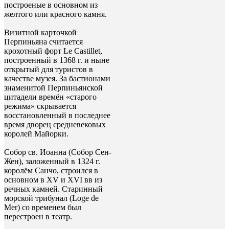
построеные в основном из
желтого или красного камня.
Визитной карточкой
Перпиньяна считается
крохотный форт Le Castillet,
построенный в 1368 г. и ныне
открытый для туристов в
качестве музея. За бастионами
знаменитой Перпиньянской
цитадели времён «старого
режима» скрывается
восстановленный в последнее
время дворец средневековых
королей Майорки.
Собор св. Иоанна (Собор Сен-
Жен), заложенный в 1324 г.
королём Санчо, строился в
основном в XV и XVI вв из
речных камней. Старинный
морской трибунал (Loge de
Mer) со временем был
перестроен в театр.