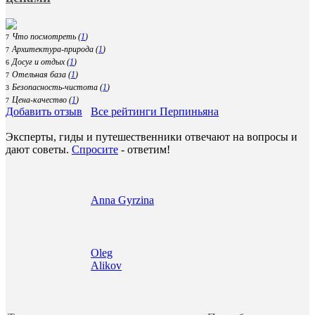
Что посмотреть (
1
)
7
Архитектура-природа (
1
)
7
Досуг и отдых (
1
)
6
Отельная база (
1
)
7
Безопасность-чистота (
1
)
3
Цена-качество (
1
)
7
Добавить отзыв
Все рейтинги Перпиньяна
Эксперты, гиды и путешественники отвечают на вопросы и
дают советы.
Спросите
- ответим!
Anna Gyrzina
Oleg
Alikov