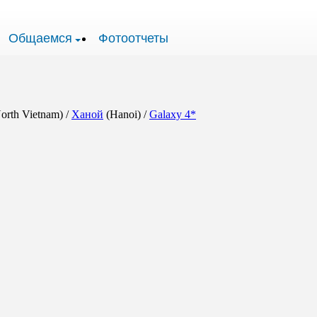
Общаемся
Фотоотчеты
orth Vietnam) /
Ханой
(Hanoi) /
Galaxy 4*