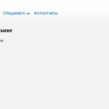
Общаемся
Фотоотчеты
iname
rt