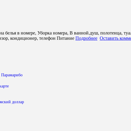
а белья в номере, Уборка номера, В ванной.душ, полотенца, туа
визор, кондиционер, телефон Питание
Подробнее
Оставить комме
 Парамарибо
карте
амский доллар