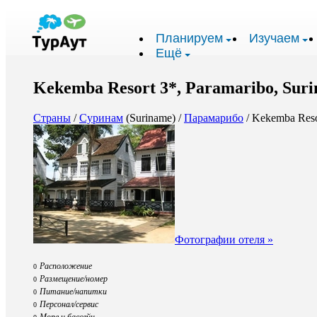
Планируем
Изучаем
Ещё
Kekemba Resort 3*, Paramaribo, Sur
Страны
/
Суринам
(Suriname) /
Парамарибо
/ Kekemba Reso
Фотографии отеля »
Расположение
0
Размещение/номер
0
Питание/напитки
0
Персонал/сервис
0
Море и бассейн