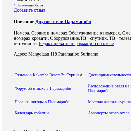
0
Развлечения/дети
0
Добавить отзыв
Описание
Другие отели Парамарибо
Номера. Сервис в номерах.Обслуживание в номерах, Смен
номерах.кровати, Оборудование.ТВ - спутник, ТВ - теле
неточности
Редактировать информацию об отеле
Адрес: Mangolaan 118 Paramaribo Suriname
Отзывы о Kekemba Resort 3* Суринам
Достопримечательности
Расположение отеля на 
Форум об отдыхе в Парамарибо
Парамарибо
Прогноз погоды в Парамарибо
Местная валюта: сурин
Календарь событий
Аэропорты около отеля