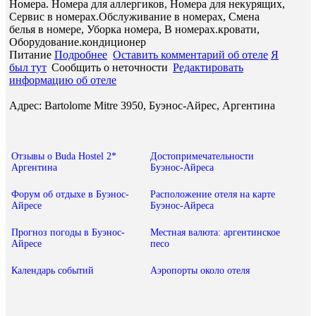
Номера. Номера для аллергиков, Номера для некурящих,
Сервис в номерах.Обслуживание в номерах, Смена
белья в номере, Уборка номера, В номерах.кровати,
Оборудование.кондиционер
Питание
Подробнее
Оставить комментарий об отеле
Я
был тут
Сообщить о неточности
Редактировать
информацию об отеле
Адрес: Bartolome Mitre 3950, Буэнос-Айрес, Аргентина
Отзывы о Buda Hostel 2*
Достопримечательности
Аргентина
Буэнос-Айреса
Форум об отдыхе в Буэнос-
Расположение отеля на карте
Айресе
Буэнос-Айреса
Прогноз погоды в Буэнос-
Местная валюта: аргентинское
Айресе
песо
Календарь событий
Аэропорты около отеля