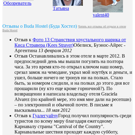
Обозреватель
Татьяна
valent40
Отзывы о Buda Hostel (Буда Хостел)
Читать все отзывы об отдыхе в отеле
Buda Hostel
Отзыв к
Фото 13 Странствия хрустального шарика от
Киса Стравера (Kees Straver)
Обелиск, Буэнос-Айрес -
Аргентина
13 февраля 2012
Отзыв
Останавливались в этом отеле в марте 2012. В
предпоследний день мы вышли погулять на полтора
часа. За это время кто-то открыл ключом наш номер,
срезал замок на чемодане, украл мой ноутбук и деньги, и
ушел, больше ничего не тронув ни на полках. Стало
быть, за номером следили, и на полках до этого дня все
прошарили (ну кто еще кроме горничной?). По
возвращении я написала владельцу отеля Graciela
Alvarez (по крайней мере, это имя мне дали на ресепшн)
– по электронной и обычной почте. В письме я
высказывала...
18 мая 2012
Отзыв к
Гуалегуайчу
Город получил популярность среди
туристов по всему миру благодаря ежегодному
Карнавалу страны "Carnival of the Country".
Карнавальные шествия проходят каждую субботу,