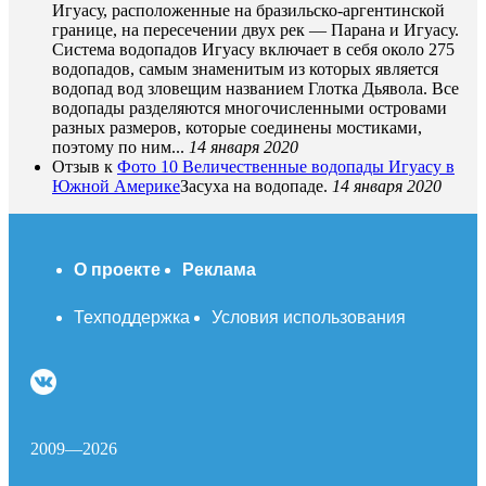
Игуасу, расположенные на бразильско-аргентинской
границе, на пересечении двух рек — Парана и Игуасу.
Система водопадов Игуасу включает в себя около 275
водопадов, самым знаменитым из которых является
водопад вод зловещим названием Глотка Дьявола. Все
водопады разделяются многочисленными островами
разных размеров, которые соединены мостиками,
поэтому по ним...
14 января 2020
Отзыв к
Фото 10 Величественные водопады Игуасу в
Южной Америке
Засуха на водопаде.
14 января 2020
О проекте
Реклама
Техподдержка
Условия использования
2009—2026