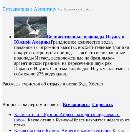
Путешествия в Аргентину
Все
|
Оставить свой отчёт
Величественные водопады Игуасу в
Южной Америке
Грандиозное количество воды,
падающей с огромной высоты, восхитительные тропики
вокруг и нетронутая природа — всё это великолепные
водопады Игуасу, расположенные на бразильско-
аргентинской границе, на пересечении двух рек —
Парана и Игуасу. Система водопадов Игуасу включает в
себя около 275 водопадов...
Рассказы туристов об отдыхе в отеле Буда Хостел
Вопросы экспертам и советы
Все вопросы
Спросить
Какие отели в Буэнос-Айресе находятся недалеко от
пляжа
Какие отели в Буэнос-Айресе находятся недалеко от
пляжа
Какая погода в Буэнос-Айресе в конце сентября
Какая