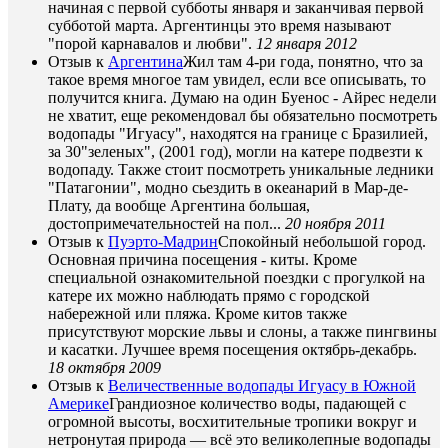
начиная с первой субботы января и заканчивая первой
субботой марта. Аргентинцы это время называют
"порой карнавалов и любви".
12 января 2012
Отзыв к
Аргентина
Жил там 4-ри года, понятно, что за
такое время многое там увидел, если все описывать, то
получится книга. Думаю на один Буенос - Айрес недели
не хватит, еще рекомендовал бы обязательно посмотреть
водопады "Игуасу", находятся на границе с Бразилией,
за 30"зеленых", (2001 год), могли на катере подвезти к
водопаду. Также стоит посмотреть уникальные ледники
"Патагонии", модно сьездить в океанарий в Мар-де-
Плату, да вообще Аргентина большая,
достопримечательностей на пол...
20 ноября 2011
Отзыв к
Пуэрто-Мадрин
Спокойный небольшой город.
Основная причина посещения - киты. Кроме
специальной ознакомительной поездки с прогулкой на
катере их можно наблюдать прямо с городской
набережной или пляжа. Кроме китов также
присутствуют морские львы и слоны, а также пингвины
и касатки. Лучшее время посещения октябрь-декабрь.
18 октября 2009
Отзыв к
Величественные водопады Игуасу в Южной
Америке
Грандиозное количество воды, падающей с
огромной высоты, восхитительные тропики вокруг и
нетронутая природа — всё это великолепные водопады