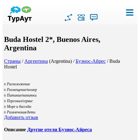
Buda Hostel 2*, Buenos Aires,
Argentina
Страны
/
Аргентина
(Argentina) /
Буэнос-Айрес
/ Buda
Hostel
Расположение
0
Размещение/номер
0
Питание/напитки
0
Персонал/сервис
0
Море и бассейн
0
Развлечения/дети
0
Добавить отзыв
Описание
Другие отели Буэнос-Айреса