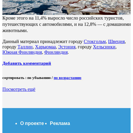
Кроме этого на 11,4% выросло число российских туристов,
путешествующих с автомобилями, и на 12,8% — с домашними
животными.
Данный материал принадлежит городу
Стокгольм
,
Швеция
,
городу
Таллин
,
Харьюмаа
,
Эстония
, городу
Хельсинки
,
Южная Финляндия
,
Финляндия
.
Добавить комментарий
сортировать
:
по убыванию
/
по возрастанию
Посмотреть ещё
О проекте
Реклама