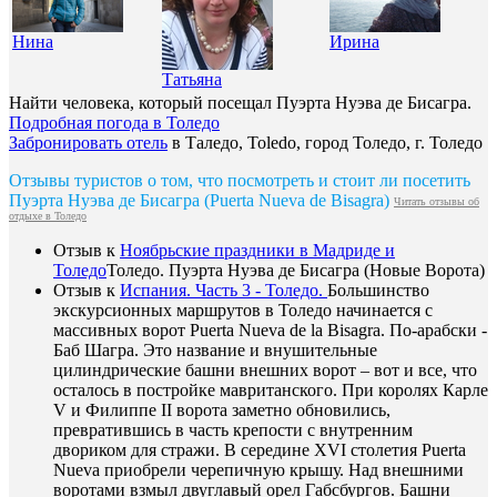
Нина
Ирина
Татьяна
Найти человека, который посещал Пуэрта Нуэва де Бисагра.
Подробная погода в Толедо
Забронировать отель
в Таледо, Toledo, город Толедо, г. Толедо
Отзывы туристов о том, что посмотреть и стоит ли посетить
Пуэрта Нуэва де Бисагра (Puerta Nueva de Bisagra)
Читать отзывы об
отдыхе в Толедо
Отзыв к
Ноябрьские праздники в Мадриде и
Толедо
Толедо. Пуэрта Нуэва де Бисагра (Новые Ворота)
Отзыв к
Испания. Часть 3 - Толедо.
Большинство
экскурсионных маршрутов в Толедо начинается с
массивных ворот Puerta Nueva de la Bisagra. По-арабски -
Баб Шагра. Это название и внушительные
цилиндрические башни внешних ворот – вот и все, что
осталось в постройке мавританского. При королях Карле
V и Филиппе II ворота заметно обновились,
превратившись в часть крепости с внутренним
двориком для стражи. В середине XVI столетия Puerta
Nueva приобрели черепичную крышу. Над внешними
воротами взмыл двуглавый орел Габсбургов. Башни