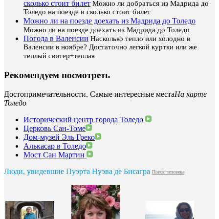
сколько стоит билет
Можно ли добраться из Мадрида до
Толедо на поезде и сколько стоит билет
Можно ли на поезде доехать из Мадрида до Толедо
Можно ли на поезде доехать из Мадрида до Толедо
Погода в Валенсии
Насколько тепло или холодно в
Валенсии в ноябре? Достаточно легкой куртки или же
теплый свитер+теплая
Рекомендуем посмотреть
Достопримечательности. Самые интересные места
На карте
Толедо
Исторический центр города Толедо
Церковь Сан-Томе
Дом-музей Эль Греко
Алькасар в Толедо
Мост Сан Мартин
Люди, увидевшие Пуэрта Нуэва де Бисагра
Поиск человека