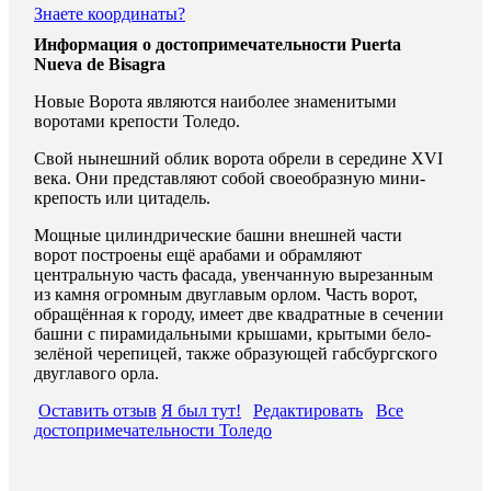
Знаете координаты?
Информация о достопримечательности Puerta
Nueva de Bisagra
Новые Ворота являются наиболее знаменитыми
воротами крепости Толедо.
Свой нынешний облик ворота обрели в середине XVI
века. Они представляют собой своеобразную мини-
крепость или цитадель.
Мощные цилиндрические башни внешней части
ворот построены ещё арабами и обрамляют
центральную часть фасада, увенчанную вырезанным
из камня огромным двуглавым орлом. Часть ворот,
обращённая к городу, имеет две квадратные в сечении
башни с пирамидальными крышами, крытыми бело-
зелёной черепицей, также образующей габсбургского
двуглавого орла.
Оставить отзыв
Я был тут!
Редактировать
Все
достопримечательности Толедо