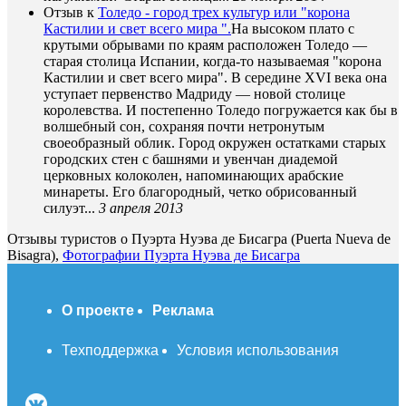
Отзыв к
Толедо - город трех культур или "корона
Кастилии и свет всего мира ".
На высоком плато с
крутыми обрывами по краям расположен Толедо —
старая столица Испании, когда-то называемая "корона
Кастилии и свет всего мира". В середине XVI века она
уступает первенство Мадриду — новой столице
королевства. И постепенно Толедо погружается как бы в
волшебный сон, сохраняя почти нетронутым
своеобразный облик. Город окружен остатками старых
городских стен с башнями и увенчан диадемой
церковных колоколен, напоминающих арабские
минареты. Его благородный, четко обрисованный
силуэт...
3 апреля 2013
Отзывы туристов о Пуэрта Нуэва де Бисагра (Puerta Nueva de
Bisagra),
Фотографии Пуэрта Нуэва де Бисагра
О проекте
Реклама
Техподдержка
Условия использования