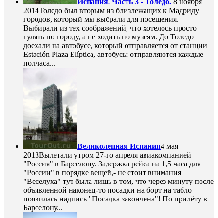
Испания. Часть 3 - Толедо.
8 ноября
2014
Толедо был вторым из близлежащих к Мадриду
городов, который мы выбрали для посещения.
Выбирали из тех соображений, что хотелось просто
гулять по городу, а не ходить по музеям. До Толедо
доехали на автобусе, который отправляется от станции
Estación Plaza Elíptica, автобусы отправляются каждые
полчаса...
Великолепная Испания
4 мая
2013
Вылетали утром 27-го апреля авиакомпанией
"Россия" в Барселону. Задержка рейса на 1,5 часа для
"России" в порядке вещей,- не стоит внимания.
"Веселуха" тут была лишь в том, что через минуту после
объявленной наконец-то посадки на борт на табло
появилась надпись "Посадка закончена"! По прилёту в
Барселону...