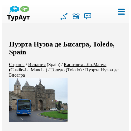
Пуэрта Нуэва де Бисагра, Toledo,
Spain
Страны
/
Испания
(Spain)
/
Кастилия - Ла-Манча
(Castile-La Mancha)
/
Толедо
(Toledo)
/
Пуэрта Нуэва де
Бисагра