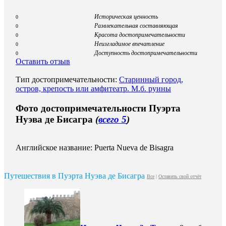
Историческая ценность
0
Развлекательная составляющая
0
Красота достопримечательности
0
Неизгладимое впечатление
0
Доступность достопримечательности
0
Оставить отзыв
Тип достопримечательности:
Старинный город,
остров, крепость или амфитеатр. М.б. руины
Фото достопримечательности Пуэрта
Нуэва де Бисагра
(
всего 5
)
Английское название: Puerta Nueva de Bisagra
Путешествия в Пуэрта Нуэва де Бисагра
Все
|
Оставить свой отчёт