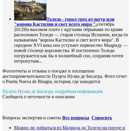
Толедо - город трех культур или
"корона Кастилии и свет всего мира ".
сентябрь
2012
На высоком плато с крутыми обрывами по краям
расположен Толедо — старая столица Испании, когда-то
называемая "корона Кастилии и свет всего мира". В
середине XVI века она уступает первенство Мадриду —
новой столице королевства. И постепенно Толедо
погружается как бы в волшебный сон, сохраняя почти
нетронутым...
Фотоотчеты и отзывы о поездке и посещении
достопримечательности Пуэрта Нуэва де Бисагра. Фото отчет
о Puerta Nueva de Bisagra, история, где находится
Пуэрта Нуэва де Бисагра: подробная информация
Сообщить о неточности в описании
Вопросы экспертам и советы
Все вопросы
Спросить
Можно ли добраться из Мадрида до Толедо на поезде и