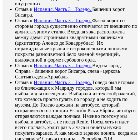
внутренних...
Отзыв к
Испания. Часть 3 - Толедо.
Башенки ворот
Бисагра.
Отзыв к
Испания. Часть 3 - Толедо.
Фасад ворот со
стороны города существенно отличается от внешнего по
архитектурному стилю. Входная ярка расположена
между двумя стройными квадратными башенками
(архитектор Алонсо де Коваррубиас). Их
пирамидальные крыши с остроконечными шпилями
покрыты разноцветной бело-зелёной черепицей,
выложенной в форме гербового орла.
Отзыв к
Испания. Часть 3 - Толедо.
Вид на город.
Справа - башенки ворот Бисагра, слева - церковь
Сантьяго-дель-Аррабаль.
Отзыв к
Испания. Часть 3 - Толедо.
Толедо был вторым
из близлежащих к Мадриду городов, который мы
выбрали для посещения. Выбирали из тех соображений,
что хотелось просто гулять по городу, а не ходить по
музеям. До Толедо доехали на автобусе, который
отправляется от станции Estación Plaza Elíptica, автобусы
отправляются каждые полчаса. Именно поэтому мы
выбрали автобус, а не поезд Renfe. Поезд хоть и идет
всего полчаса, ходит раз в 2 часа и билеты нужно
покупать заранее. А как можно заранее понять, когда мы
нагуляемся? Старая столица...
28 ноября 2014