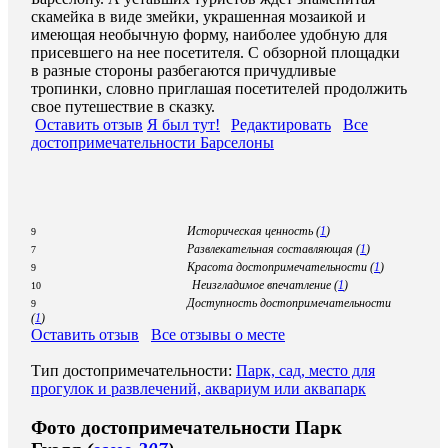
скамейка в виде змейки, украшенная мозаикой и
имеющая необычную форму, наиболее удобную для
присевшего на нее посетителя. С обзорной площадки
в разные стороны разбегаются причудливые
тропинки, словно приглашая посетителей продолжить
свое путешествие в сказку.
Оставить отзыв
Я был тут!
Редактировать
Все
достопримечательности Барселоны
Историческая ценность (
1
)
9
Развлекательная составляющая (
1
)
7
Красота достопримечательности (
1
)
9
Неизгладимое впечатление (
1
)
10
Доступность достопримечательности
9
(
1
)
Оставить отзыв
Все отзывы о месте
Тип достопримечательности:
Парк, сад, место для
прогулок и развлечений, аквариум или аквапарк
Фото достопримечательности Парк