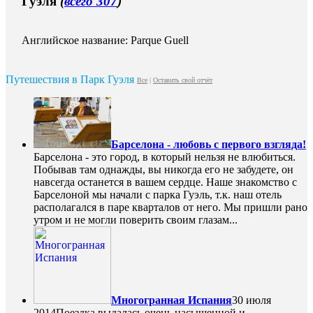
Гуэля
(
всего 307
)
Английское название: Parque Guell
Путешествия в Парк Гуэля
Все
|
Оставить свой отчёт
Барселона - любовь с первого взгляда!
Барселона - это город, в который нельзя не влюбиться.
Побывав там однажды, вы никогда его не забудете, он
навсегда останется в вашем сердце. Наше знакомство с
Барселоной мы начали с парка Гуэль, т.к. наш отель
располагался в паре кварталов от него. Мы пришли рано
утром и не могли поверить своим глазам...
Многогранная Испания
30 июля
2014
Поездка выдалась очень насыщенной и