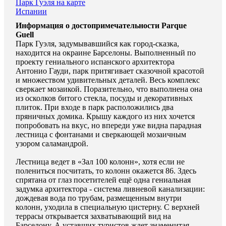
Парк Гуэля на карте
Испании
Информация о достопримечательности Parque
Guell
Парк Гуэля, задумывавшийся как город-сказка,
находится на окраине Барселоны. Выполненный по
проекту гениального испанского архитектора
Антонио Гауди, парк притягивает сказочной красотой
и множеством удивительных деталей. Весь комплекс
сверкает мозаикой. Поразительно, что выполнена она
из осколков битого стекла, посуды и декоративных
плиток. При входе в парк расположились два
пряничных домика. Крышу каждого из них хочется
попробовать на вкус, но впереди уже видна парадная
лестница с фонтанами и сверкающей мозаичным
узором саламандрой.
Лестница ведет в «Зал 100 колонн», хотя если не
полениться посчитать, то колонн окажется 86. Здесь
спрятана от глаз посетителей ещё одна гениальная
задумка архитектора - система ливневой канализации:
дождевая вода по трубам, размещенным внутри
колонн, уходила в специальную цистерну. С верхней
террасы открывается захватывающий вид на
Барселону. А уставших туристов ждет знаменитая