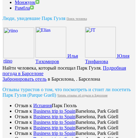
Монжуик
Рамбла
Люди, увидевшие Парк Гуэля
Поиск человека
Илья
Юлия
riino
Тихомиров
Трифанова
Найти человека, который посещал Парк Гуэля.
Подробная
погода в Барселоне
Забронировать отель
в Барсилона, . Барселона
Отзывы туристов о том, что посмотреть и стоит ли посетить
Парк Гуэля (Parque Guell)
Читать отзывы об отдыхе в Барселоне
Отзыв к
Испания
Парк Гюэль
Отзыв к
Business trip to Spain
Barselona, Park Güell
Отзыв к
Business trip to Spain
Barselona, Park Güell
Отзыв к
Business trip to Spain
Barselona, Park Güell
Отзыв к
Business trip to Spain
Barselona, Park Güell
Отзыв к
Business trip to Spain
Barselona, Park Güell