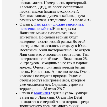
познакомится. Номер очень просторный.
Телевизор, ДВД, на лобби бесплатный
прокат дисков (правда русских нет).
Большая ванная, душевая кабинка, куча
разных мелочей. Ежедневно...
23 июля 2012
Отзыв к
Лангкави - сложно запомнить,
невозможно забыть!
Наш отдых на
Лангкави можно назвать разными
эпитетами. Но самый верный будет
наверное - экзотический релакс.До этой
поездки мы относились к отдыху в Юго-
Восточной Азии настороженно. Но остров
Лангкави нас очаровал и взял в плен. Там
невероятно теплый океан. Вода около 28-
29 градусов. Заходишь в нее как в парное
молоко. Очень приятный мелкий белый
песок. Но не пыль. А именно песок. Очень
красивая полудикая природа. Рядом с
отелем растут мангровые леса, которым
уже миллионы лет. Однажды утром на
территорию...
28 июля 2017
Отзыв к
Малайзия
2 дня в Куала-Лумпуре.
Затем на о. Лангкави. Отель The Datai
находится в северной части острова среди
тропического леса, где много диких