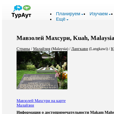
Планируем
Изучаем
Ещё
Мавзолей Махсури, Kuah, Malaysi
Страны
/
Малайзия
(Malaysia)
/
Лангкави
(Langkawi)
/
К
Мавзолей Махсури на карте
Малайзии
Информация о достопримечательности Makam Mahsur