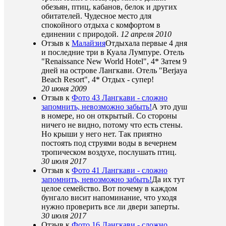
обезьян, птиц, кабанов, белок и других
обитателей. Чудесное место для
спокойного отдыха с комфортом в
единении с природой.
12 апреля 2010
Отзыв к
Малайзия
Отдыхала первые 4 дня
и последние три в Куала Лумпуре. Отель
"Renaissance New World Hotel", 4* Затем 9
дней на острове Лангкави. Отель "Berjaya
Beach Resort", 4* Отдых - супер!
20 июня 2009
Отзыв к
Фото 43 Лангкави - сложно
запомнить, невозможно забыть!
А это душ
в номере, но он открытый. Со стороны
ничего не видно, потому что есть стены.
Но крыши у него нет. Так приятно
постоять под струями воды в вечернем
тропическом воздухе, послушать птиц.
30 июля 2017
Отзыв к
Фото 41 Лангкави - сложно
запомнить, невозможно забыть!
Да их тут
целое семейство. Вот почему в каждом
бунгало висит напоминание, что уходя
нужно проверить все ли двери заперты.
30 июля 2017
Отзыв к
Фото 16 Лангкави - сложно