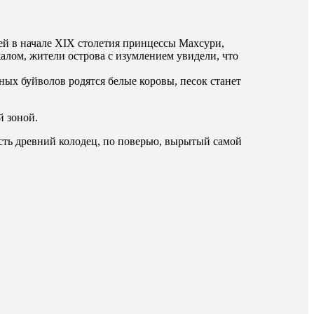
шей в начале XIX столетия принцессы Махсури,
алом, жители острова с изумлением увидели, что
рных буйволов родятся белые коровы, песок станет
й зоной.
есть древний колодец, по поверью, вырытый самой