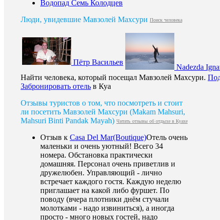
Водопад Семь Колодцев
Люди, увидевшие Мавзолей Махсури
Поиск человека
Пётр Васильев
Nadezda Igna
Найти человека, который посещал Мавзолей Махсури.
Под
Забронировать отель
в Куа
Отзывы туристов о том, что посмотреть и стоит
ли посетить Мавзолей Махсури (Makam Mahsuri,
Mahsuri Binti Pandak Mayah)
Читать отзывы об отдыхе в Куахе
Отзыв к
Casa Del Mar(Boutique)
Отель очень
маленьки и очень уютный! Всего 34
номера. Обстановка практически
домашняя. Персонал очень приветлив и
дружелюбен. Управляющий - лично
встречает каждого гостя. Каждую неделю
приглашает на какой либо фуршет. По
поводу (вчера плотники днём стучали
молотками - надо извиниться), а иногда
просто - много новых гостей, надо