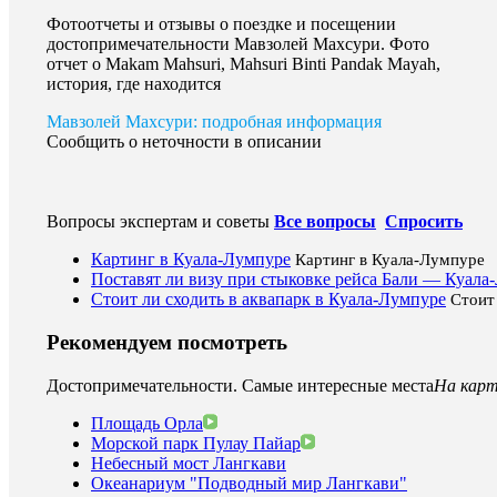
Фотоотчеты и отзывы о поездке и посещении
достопримечательности Мавзолей Махсури. Фото
отчет о Makam Mahsuri, Mahsuri Binti Pandak Mayah,
история, где находится
Мавзолей Махсури: подробная информация
Сообщить о неточности в описании
Вопросы экспертам и советы
Все вопросы
Спросить
Картинг в Куала-Лумпуре
Картинг в Куала-Лумпуре
Поставят ли визу при стыковке рейса Бали — Куала
Стоит ли сходить в аквапарк в Куала-Лумпуре
Стоит
Рекомендуем посмотреть
Достопримечательности. Самые интересные места
На карт
Площадь Орла
Морской парк Пулау Пайар
Небесный мост Лангкави
Океанариум "Подводный мир Лангкави"