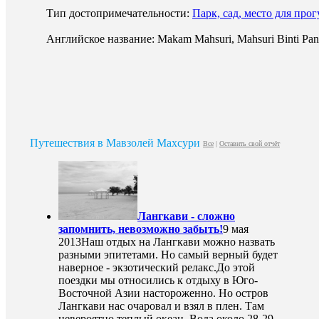
Тип достопримечательности:
Парк, сад, место для про
Английское название: Makam Mahsuri, Mahsuri Binti Pa
Путешествия в Мавзолей Махсури
Все
|
Оставить свой отчёт
Лангкави - сложно
запомнить, невозможно забыть!
9 мая
2013
Наш отдых на Лангкави можно назвать
разными эпитетами. Но самый верный будет
наверное - экзотический релакс.До этой
поездки мы относились к отдыху в Юго-
Восточной Азии настороженно. Но остров
Лангкави нас очаровал и взял в плен. Там
невероятно теплый океан. Вода около 28-29