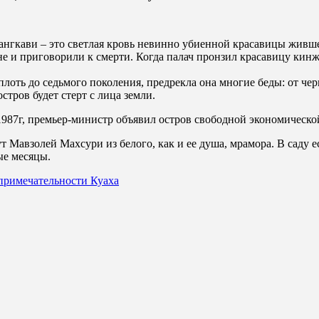
 Лангкави – это светлая кровь невинно убиенной красавицы жив
 и приговорили к смерти. Когда палач пронзил красавицу кинж
плоть до седьмого поколения, предрекла она многие беды: от че
стров будет стерт с лица земли.
 1987г, премьер-министр объявил остров свободной экономическо
т Мавзолей Махсури из белого, как и ее душа, мрамора. В саду 
ые месяцы.
примечательности Куаха