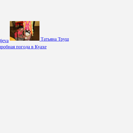
Татьяна Труш
tjeva
робная погода в Куахе