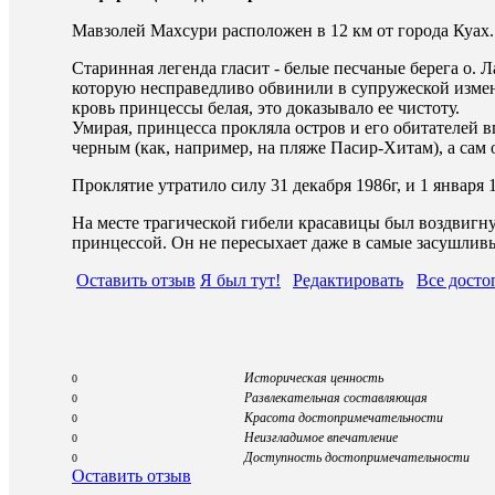
Мавзолей Махсури расположен в 12 км от города Куах.
Старинная легенда гласит - белые песчаные берега о.
которую несправедливо обвинили в супружеской измене
кровь принцессы белая, это доказывало ее чистоту.
Умирая, принцесса прокляла остров и его обитателей в
черным (как, например, на пляже Пасир-Хитам), а сам о
Проклятие утратило силу 31 декабря 1986г, и 1 января
На месте трагической гибели красавицы был воздвигну
принцессой. Он не пересыхает даже в самые засушлив
Оставить отзыв
Я был тут!
Редактировать
Все досто
Историческая ценность
0
Развлекательная составляющая
0
Красота достопримечательности
0
Неизгладимое впечатление
0
Доступность достопримечательности
0
Оставить отзыв