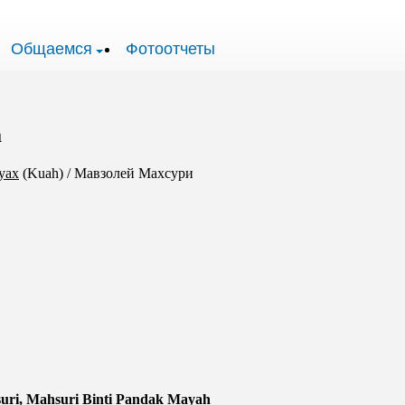
Общаемся
Фотоотчеты
a
уах
(Kuah)
/
Мавзолей Махсури
i, Mahsuri Binti Pandak Mayah