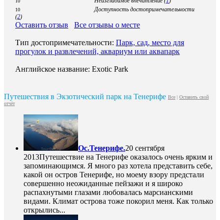
Неизгладимое впечатление (
1
)
10
Доступность достопримечательности
10
(
2
)
Оставить отзыв
Все отзывы о месте
Тип достопримечательности:
Парк, сад, место для
прогулок и развлечений, аквариум или аквапарк
Английское название: Exotic Park
Путешествия в Экзотический парк на Тенерифе
Все
|
Оставить свой
отчёт
Ос.Тенерифе.
20 сентября
2013
Путешествие на Тенерифе оказалось очень ярким и
запоминающимся. Я много раз хотела представить себе,
какой он остров Тенерифе, но моему взору предстали
совершенно неожиданные пейзажи и я широко
распахнутыми глазами любовалась марсианскими
видами. Климат острова тоже покорил меня. Как только
открылись...