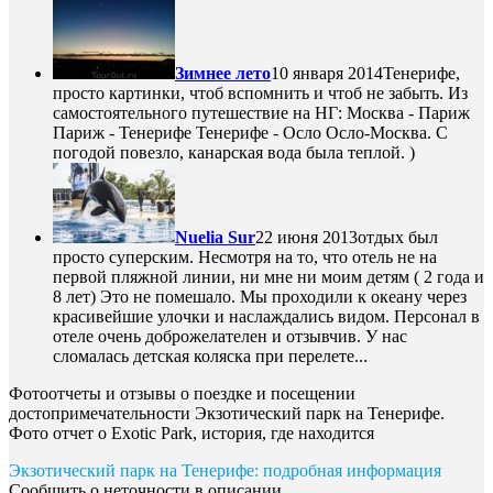
Зимнее лето
10 января 2014
Тенерифе,
просто картинки, чтоб вспомнить и чтоб не забыть. Из
самостоятельного путешествие на НГ: Москва - Париж
Париж - Тенерифе Тенерифе - Осло Осло-Москва. C
погодой повезло, канарская вода была теплой. )
Nuelia Sur
22 июня 2013
отдых был
просто суперским. Несмотря на то, что отель не на
первой пляжной линии, ни мне ни моим детям ( 2 года и
8 лет) Это не помешало. Мы проходили к океану через
красивейшие улочки и наслаждались видом. Персонал в
отеле очень доброжелателен и отзывчив. У нас
сломалась детская коляска при перелете...
Фотоотчеты и отзывы о поездке и посещении
достопримечательности Экзотический парк на Тенерифе.
Фото отчет о Exotic Park, история, где находится
Экзотический парк на Тенерифе: подробная информация
Сообщить о неточности в описании