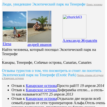
Люди, увидевшие Экзотический парк на Тенерифе
Поиск человека
Александр Журавлёв
Elena
андрей иванов
Найти человека, который посещал Экзотический парк на
Тенерифе
.
Канары, Тенерифе, Собачьи острова, Canarias, Canaries
Отзывы туристов о том, что посмотреть и стоит ли посетить
Экзотический парк на Тенерифе (Exotic Park)
Читать отзывы об отдыхе
в Канарских островах
Отзыв к
Канарские острова
Просто рай!!!
19 апреля 2014
Отзыв к
Канарские острова
Диферамбы отелю... а отель-
то как называется???!!
25 апреля 2013
Отзыв к
Канарские острова
Отдыхали две недели всей
семьей,ездили от сети туроператоров Альфа.Отель очень