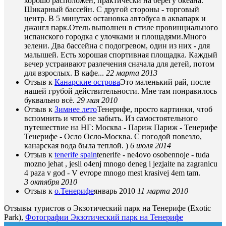
хорошо расположен, практически на берегу океана.
Шикарный бассейн. С другой стороны - торговый
центр. В 5 минутах остановка автобуса в аквапарк и
джангл парк.Отель выполнен в стиле провинциального
испанского городка с улочками и площадями.Много
зелени. Два бассейна с подогревом, один из них - для
малышей. Есть хорошая спортивная площадка. Каждый
вечер устраивают разлечения сначала для детей, потом
для взрослых. В кафе...
22 марта 2013
Отзыв к
Канарские острова
Это маленький рай, после
нашей грубой действительности. Мне там понравилось
буквально всё.
29 мая 2010
Отзыв к
Зимнее лето
Тенерифе, просто картинки, чтоб
вспомнить и чтоб не забыть. Из самостоятельного
путешествие на НГ: Москва - Париж Париж - Тенерифе
Тенерифе - Осло Осло-Москва. C погодой повезло,
канарская вода была теплой. )
6 июля 2014
Отзыв к
tenerife spain
tenerife - ne4ovo osobennoje - tuda
mozno jehat , jesli o4enj mnogo deneg i jezjaite na zagranicu
4 paza v god - V evrope mnogo mest krasivej 4em tam.
3 октября 2010
Отзыв к
о.Тенерифе
январь 2010
11 марта 2010
Отзывы туристов о Экзотический парк на Тенерифе (Exotic
Park),
Фотографии Экзотический парк на Тенерифе