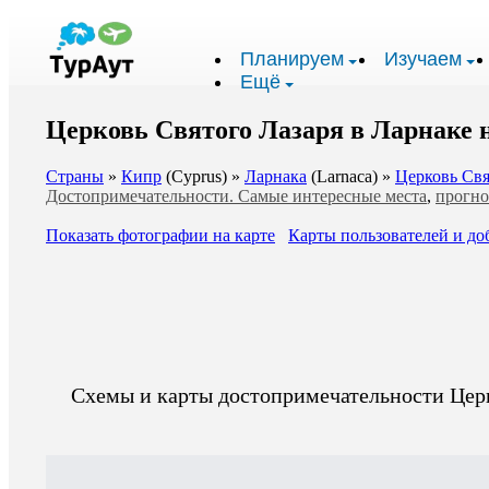
Планируем
Изучаем
Ещё
Церковь Святого Лазаря в Ларнаке 
Страны
»
Кипр
(Cyprus) »
Ларнака
(Larnaca) »
Церковь Свя
Достопримечательности. Самые интересные места
,
прогно
Показать фотографии на карте
Карты пользователей и до
Схемы и карты достопримечательности Церк