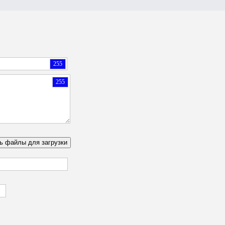
255
255
ь файлы для загрузки