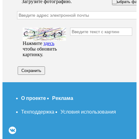
Загрузите фотографию.
Выбрать фай
Нажмите
здесь
чтобы обновить
картинку.
Сохранить
О проекте
Реклама
Техподдержка
Условия использования