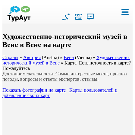
Художественно-исторический музей в
Вене в Вене на карте
Страны
»
Австрия
(Austria) »
Вена
(Vienna) »
Художественно-
исторический музей в Вене
» Карта
Есть неточность в карте?
Пожалуйтесь
Достопримечательности. Самые интересные места
,
прогноз
погоды
,
вопросы и ответы экспертов
,
отзывы
.
Показать фотографии на карте
Карты пользователей и
добавление своих карт