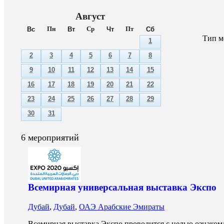
Август
Вс
Пн
Вт
Ср
Чт
Пт
Сб
Тип м
1
2
3
4
5
6
7
8
9
10
11
12
13
14
15
16
17
18
19
20
21
22
23
24
25
26
27
28
29
30
31
6 мероприятий
Всемирная универсальная выставка Экспо
Дубай
,
Дубай
,
ОАЭ Арабские Эмираты
Всемирная выставка Экспо проводится с целью ознако