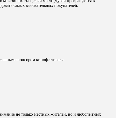
о магазинам. На целый месяц Дубаи превращается в
адовать самых взыскательных покупателей.
 главным спонсором кинофестиваля.
внимание не только местных жителей, но и любопытных