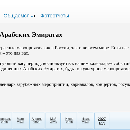
Общаемся
Фотоотчеты
Арабских Эмиратах
ресные мероприятия как в России, так и во всем мире. Если вас
– это для вас.
ересующий вас, период, воспользуйтесь нашим календарем событ
единенных Арабских Эмиратах, будь то культурное мероприяти
календарь зарубежных мероприятий, карнавалов, концертов, гос
евраль
Март
Апрель
Май
Июнь
Июль
2027
2026
2026
2026
2026
2026
2026
год