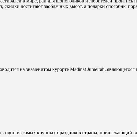
естивалей в мире, рай для шопоголиков и любителей пройтись п
ет, скидки достигают заоблачных высот, а подарки способны пор
одится на знаменитом курорте Madinat Jumeirah, являющегося
а - один из самых крупных праздников страны, привлекающий 