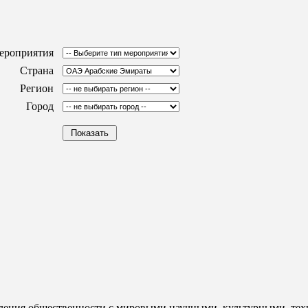
ероприятия
Страна
Регион
Город
мления общественности с мировыми научными, культурными, те