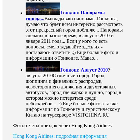
Гонконг. Панорамы
города...
Выкладываю панорамы Гонконга,
думаю что будет всем интересно рассмотреть
этот прекрасный город поближе... Панорамы
сделаны в разное время, в августе 2010 и
январе 2011 года... Если у кого то есть
вопросы, смело задавайте здесь их -
постараюсь ответить..;) Еще больше фото и
информации о Гонконге, Макао...
Гонконг. Август 2010
7
августа 2010
Отличный город! Город
шоппинга и финальных распродаж,
левостороннего движения и двухэтажных
автобусов, город где жарко и душно, город в
котором можно потеряться среди
небоскребов.... :) Еще больше фото а также
информация по Гонконгу и туристическому
Китаю на турсервере VISITCHINA.RU
Фотоотчеты поездок через Hong Kong Airlines
Hong Kong Airlines: подробная информация