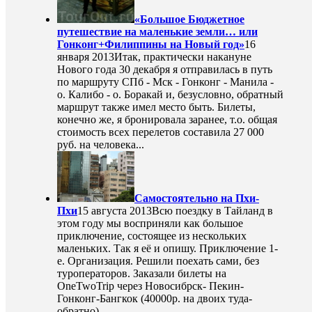
«Большое Бюджетное
путешествие на маленькие земли… или
Гонконг+Филиппины на Новый год»
16
января 2013
Итак, практически накануне
Нового года 30 декабря я отправилась в путь
по маршруту СПб - Мск - Гонконг - Манила -
о. Калибо - о. Боракай и, безусловно, обратный
маршрут также имел место быть. Билеты,
конечно же, я бронировала заранее, т.о. общая
стоимость всех перелетов составила 27 000
руб. на человека...
Самостоятельно на Пхи-
Пхи
15 августа 2013
Всю поездку в Тайланд в
этом году мы восприняли как большое
приключение, состоящее из нескольких
маленьких. Так я её и опишу. Приключение 1-
е. Организация. Решили поехать сами, без
туроператоров. Заказали билеты на
OneTwoTrip через Новосибрск- Пекин-
Гонконг-Бангкок (40000р. на двоих туда-
обратно)...