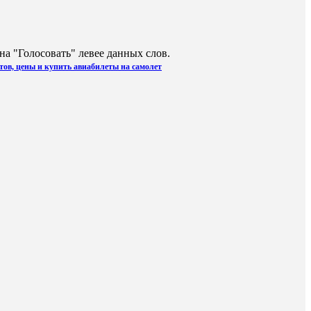
а "Голосовать" левее данных слов.
тов, цены и купить авиабилеты на самолет