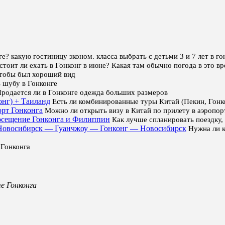
е? какую гостиницу эконом. класса выбрать с детьми 3 и 7 лет в го
тоит ли ехать в Гонконг в июне? Какая там обычно погода в это в
чтобы был хороший вид
 шубу в Гонконге
родается ли в Гонконге одежда больших размеров
онг) + Таиланд
Есть ли комбинированные туры Китай (Пекин, Гонк
орт Гонконга
Можно ли открыть визу в Китай по прилету в аэропор
посещение Гонконга и Филиппин
Как лучше спланировать поездку,
у Новосибирск — Гуанчжоу — Гонконг — Новосибирск
Нужна ли 
Гонконга
е Гонконга