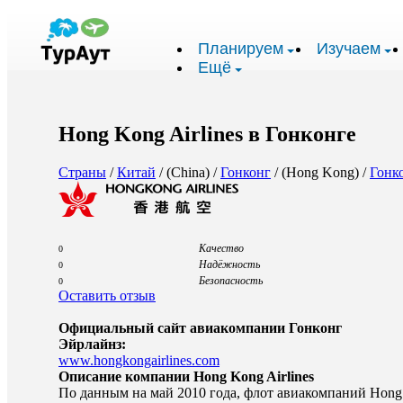
Планируем
Изучаем
Ещё
Hong Kong Airlines в Гонконге
Страны
/
Китай
/ (China) /
Гонконг
/ (Hong Kong) /
Гонк
Качество
0
Надёжность
0
Безопасность
0
Оставить отзыв
Официальный сайт авиакомпании Гонконг
Эйрлайнз:
www.hongkongairlines.com
Описание компании Hong Kong Airlines
По данным на май 2010 года, флот авиакомпаний Hong K