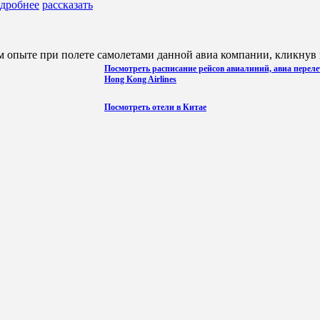
дробнее
рассказать
 опыте при полете самолетами данной авиа компании, кликнув н
Посмотреть расписание рейсов авиалиний, авиа переле
Hong Kong Airlines
Посмотреть отели в Китае