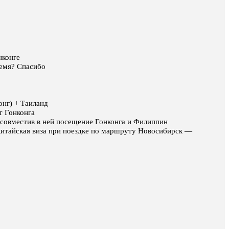
нконге
ремя? Спасибо
онг) + Таиланд
т Гонконга
 совместив в ней посещение Гонконга и Филиппин
китайская виза при поездке по маршруту Новосибирск —