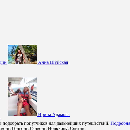
дин
Анна Шуйская
Ирина Адамова
а
ли подобрать попутчиков для дальнейших путешествий.
Подробна
гконг, Гонгонг, Ганконг, Hongkong, Сянган