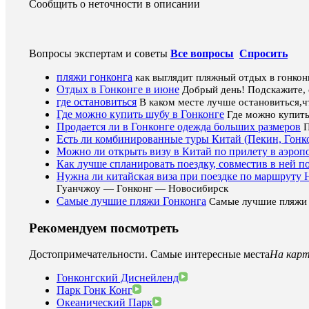
Сообщить о неточности в описании
Вопросы экспертам и советы
Все вопросы
Спросить
пляжи гонконга
как выглядит пляжный отдых в гонконг
Отдых в Гонконге в июне
Добрый день! Подскажите, с
где остановиться
В каком месте лучше остановиться,
Где можно купить шубу в Гонконге
Где можно купить
Продается ли в Гонконге одежда больших размеров
П
Есть ли комбинированные туры Китай (Пекин, Гонк
Можно ли открыть визу в Китай по прилету в аэроп
Как лучше спланировать поездку, совместив в ней 
Нужна ли китайская виза при поездке по маршрут
Гуанчжоу — Гонконг — Новосибирск
Самые лучшие пляжи Гонконга
Самые лучшие пляжи 
Рекомендуем посмотреть
Достопримечательности. Самые интересные места
На карт
Гонконгский Диснейленд
Парк Гонк Конг
Океанический Парк