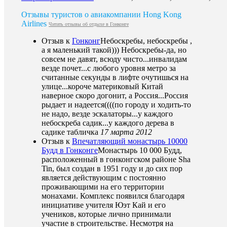
Отзывы туристов о авиакомпании Hong Kong
Airlines
Читать отзывы об отдыхе в Гонконге
Отзыв к
Гонконг
Небоскребы, небоскребы ,
а я маленький такой))) Небоскребы-да, но
совсем не давят, всюду чисто...инвалидам
везде почет...с любого уровня метро за
считанные секунды в лифте очутишься на
улице...короче материковый Китай
наверное скоро догонит, а Россия...Россия
рыдает и надеется((((по городу и ходить-то
не надо, везде эскалаторы...у каждого
небоскреба садик...у каждого дерева в
садике табличка
17 марта 2012
Отзыв к
Впечатляющий монастырь 10000
Будд в Гонконге
Монастырь 10 000 Будд,
расположенный в гонконгском районе Sha
Tin, был создан в 1951 году и до сих пор
является действующим с постоянно
проживающими на его территории
монахами. Комплекс появился благодаря
инициативе учителя Юэт Кай и его
учеников, которые лично принимали
участие в строительстве. Несмотря на