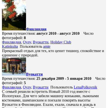
Финляндия
Время путешествия:
август 2010 - август 2010
Число
фотографий:
8
Финляндия
,
Оулу
,
Вуокатти
,
Holiday Club
Katinkulta
Пользователь
amie
Прекрасный отдых для тех, кто ценит тишину, спокойствие и
единение с природой.
Вуокатти
Время путешествия:
25 декабря 2009 - 5 января 2010
Число
фотографий:
5
Финляндия
,
Оулу
,
Вуокатти
Пользователь
LenaPolkovnik
С семьей решили встретить Новый 2010 год вместе с
Йолопукки. Для чего забили машину коньками, лыжными
костюмами, шампанским и поехали покорять высоты
Вуокатти в Финляндии. Ехали, ехали, сначала в дождь в