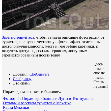
Зарегистрируйтесь
, чтобы увидеть описание фотографии от
туристов, полную качественную фотографию, отмеченные
достопримечательности, места и географию картинки, и
получить доступ к десяткам сервисам, доступным
зарегистрированным посетителям
Здесь
никто
еще не
Добавил:
CheGuevara
писал.
Слайд-шоу
Стань
Это спам?
первым!
Пирамиды маленькие и большие.
.
Фотоотчёт Пирамиды Солнца и Луны в Теотиуакане
Отзывы и рассказы туристов о Мексике
Карта Мексики