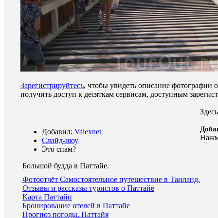
Зарегистрируйтесь
, чтобы увидеть описание фотографии 
получить доступ к десяткам сервисам, доступным зареги
Здесь
Доба
Добавил:
Valexnet
Наж
Слайд-шоу
Это спам?
Большой будда в Паттайе
.
Фотоотчёт Самостоятельное путешествие в Таиланд.
Отзывы и рассказы туристов о Паттайе
Карта Паттайи
Бронирование отелей в Паттайе
Прогноз погоды. Паттайя