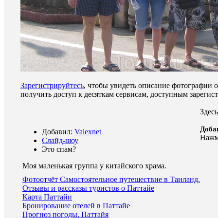
Зарегистрируйтесь
, чтобы увидеть описание фотографии 
получить доступ к десяткам сервисам, доступным зареги
Здесь
Доба
Добавил:
Valexnet
Наж
Слайд-шоу
Это спам?
Моя маленькая группа у китайского храма
.
Фотоотчёт Самостоятельное путешествие в Таиланд.
Отзывы и рассказы туристов о Паттайе
Карта Паттайи
Бронирование отелей в Паттайе
Прогноз погоды. Паттайя