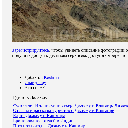
Зарегистрируйтесь
, чтобы увидеть описание фотографии 
получить доступ к десяткам сервисам, доступным зареги
Добавил:
Kashmir
Слайд-шоу
Это спам?
Где-то в Ладакхе
.
Фотоотчёт Индийскиий север: Джамму и Кашмир, Химач
Отзывы и рассказы туристов о Джамму и Кашмире
Карта Джамму и Кашмира
Бронирование отелей в Индии
Прогноз погоды. Джамму и Кашмир